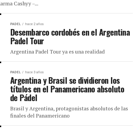
rma Cashyy –...
PADEL
hace 2 años
Desembarco cordobés en el Argentina
Padel Tour
Argentina Padel Tour ya es una realidad
PADEL
hace 3 años
Argentina y Brasil se dividieron los
títulos en el Panamericano absoluto
de Pádel
Brasil y Argentina, protagonistas absolutos de las
finales del Panamericano