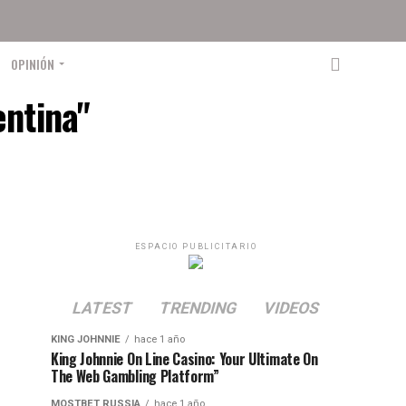
OPINIÓN
ntina"
ESPACIO PUBLICITARIO
LATEST
TRENDING
VIDEOS
KING JOHNNIE
hace 1 año
King Johnnie On Line Casino: Your Ultimate On
The Web Gambling Platform”
MOSTBET RUSSIA
hace 1 año