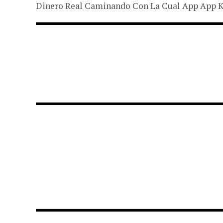
Dinero Real Caminando Con La Cual App App Ka