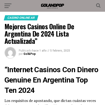
CASINO ONLINE AR
Mejores Casinos Online De
Argentina De 2024 Lista
Actualizada”
Publicado
hace 1 año
//
5 febrero, 2025
por
Gol&Pop
“Internet Casinos Con Dinero
Genuine En Argentina Top
Ten 2024 ️
Los requisitos de apostando, que dictan cuántas veces