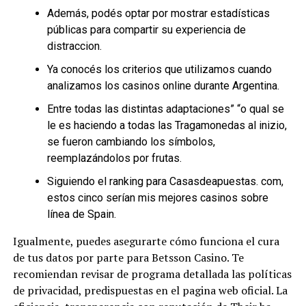
Además, podés optar por mostrar estadísticas
públicas para compartir su experiencia de
distraccion.
Ya conocés los criterios que utilizamos cuando
analizamos los casinos online durante Argentina.
Entre todas las distintas adaptaciones” “o qual se
le es haciendo a todas las Tragamonedas al inizio,
se fueron cambiando los símbolos,
reemplazándolos por frutas.
Siguiendo el ranking para Casasdeapuestas. com,
estos cinco serían mis mejores casinos sobre
línea de Spain.
Igualmente, puedes asegurarte cómo funciona el cura
de tus datos por parte para Betsson Casino. Te
recomiendan revisar de programa detallada las políticas
de privacidad, predispuestas en el pagina web oficial. La