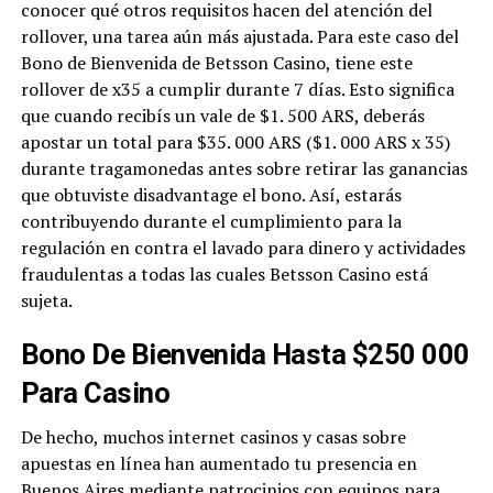
conocer qué otros requisitos hacen del atención del
rollover, una tarea aún más ajustada. Para este caso del
Bono de Bienvenida de Betsson Casino, tiene este
rollover de x35 a cumplir durante 7 días. Esto significa
que cuando recibís un vale de $1. 500 ARS, deberás
apostar un total para $35. 000 ARS ($1. 000 ARS x 35)
durante tragamonedas antes sobre retirar las ganancias
que obtuviste disadvantage el bono. Así, estarás
contribuyendo durante el cumplimiento para la
regulación en contra el lavado para dinero y actividades
fraudulentas a todas las cuales Betsson Casino está
sujeta.
Bono De Bienvenida Hasta $250 000
Para Casino
De hecho, muchos internet casinos y casas sobre
apuestas en línea han aumentado tu presencia en
Buenos Aires mediante patrocinios con equipos para