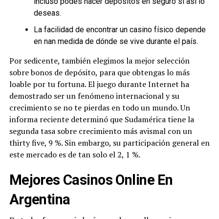
incluso podés hacer depósitos en seguro si así lo
deseas.
La facilidad de encontrar un casino físico depende
en nan medida de dónde se vive durante el país.
Por sedicente, también elegimos la mejor selección
sobre bonos de depósito, para que obtengas lo más
loable por tu fortuna. El juego durante Internet ha
demostrado ser un fenómeno internacional y su
crecimiento se no te pierdas en todo un mundo. Un
informa reciente determinó que Sudamérica tiene la
segunda tasa sobre crecimiento más avismal con un
thirty five, 9 %. Sin embargo, su participación general en
este mercado es de tan solo el 2, 1 %.
Mejores Casinos Online En
Argentina