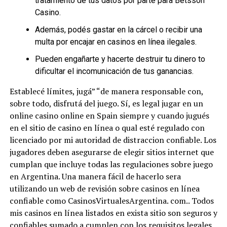
tratamiento de tus datos por parte para Betsson
Casino.
Además, podés gastar en la cárcel o recibir una
multa por encajar en casinos en línea ilegales.
Pueden engañarte y hacerte destruir tu dinero to
dificultar el incomunicación de tus ganancias.
Establecé límites, jugá” “de manera responsable con,
sobre todo, disfrutá del juego. Sí, es legal jugar en un
online casino online en Spain siempre y cuando jugués
en el sitio de casino en línea o qual esté regulado con
licenciado por mi autoridad de distraccion confiable. Los
jugadores deben asegurarse de elegir sitios internet que
cumplan que incluye todas las regulaciones sobre juego
en Argentina. Una manera fácil de hacerlo sera
utilizando un web de revisión sobre casinos en línea
confiable como CasinosVirtualesArgentina. com.. Todos
mis casinos en línea listados en exista sitio son seguros y
confiables sumado a cumplen con los requisitos legales