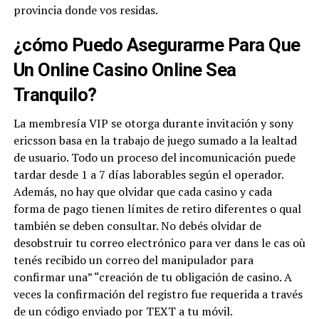
provincia donde vos residas.
¿cómo Puedo Asegurarme Para Que
Un Online Casino Online Sea
Tranquilo?
La membresía VIP se otorga durante invitación y sony
ericsson basa en la trabajo de juego sumado a la lealtad
de usuario. Todo un proceso del incomunicación puede
tardar desde 1 a 7 días laborables según el operador.
Además, no hay que olvidar que cada casino y cada
forma de pago tienen límites de retiro diferentes o qual
también se deben consultar. No debés olvidar de
desobstruir tu correo electrónico para ver dans le cas où
tenés recibido un correo del manipulador para
confirmar una” “creación de tu obligación de casino. A
veces la confirmación del registro fue requerida a través
de un código enviado por TEXT a tu móvil.