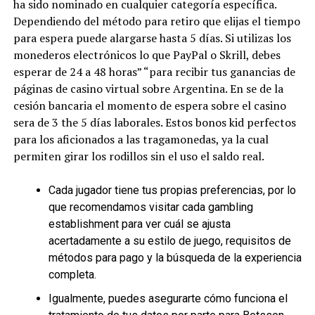
ha sido nominado en cualquier categoría específica.
Dependiendo del método para retiro que elijas el tiempo
para espera puede alargarse hasta 5 días. Si utilizas los
monederos electrónicos lo que PayPal o Skrill, debes
esperar de 24 a 48 horas” “para recibir tus ganancias de
páginas de casino virtual sobre Argentina. En se de la
cesión bancaria el momento de espera sobre el casino
sera de 3 the 5 días laborales. Estos bonos kid perfectos
para los aficionados a las tragamonedas, ya la cual
permiten girar los rodillos sin el uso el saldo real.
Cada jugador tiene tus propias preferencias, por lo
que recomendamos visitar cada gambling
establishment para ver cuál se ajusta
acertadamente a su estilo de juego, requisitos de
métodos para pago y la búsqueda de la experiencia
completa.
Igualmente, puedes asegurarte cómo funciona el