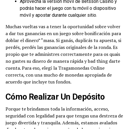
Aprovecha la versión móvil de Betsson Casino y
podrás hacer el juego con tu móvil o dispositivo
móvil y apostar durante cualquier sitio.
Muchas vueltas vas a tener la oportunidad sobre volver
a dar tus ganancias en un juego sobre bonificación para
doblar el dinero” “masa. Si ganás, duplicás tu apuesta, si
perdés, perdés las ganancias originales de la ronda. Es
propio que te administres correctamente para os quais
no gastes su dinero de manera rápida y bad thing darte
cuenta. Para eso, elegí la Tragamonedas Online
correcta, con una mucho de monedas apropiada de
acuerdo que incluye tus fondos.
Cómo Realizar Un Depósito
Porque te brindamos toda la información, acceso,
seguridad con legalidad para que tengas una destreza de
juego divertida y tranquila. Además, estamos avalados