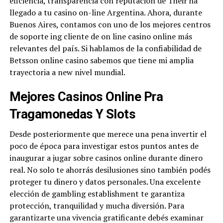
eficiencia, transparencia con reputación de Their ha
llegado a tu casino on-line Argentina. Ahora, durante
Buenos Aires, contamos con uno de los mejores centros
de soporte ing cliente de on line casino online más
relevantes del país. Si hablamos de la confiabilidad de
Betsson online casino sabemos que tiene mi amplia
trayectoria a new nivel mundial.
Mejores Casinos Online Pra
Tragamonedas Y Slots
Desde posteriormente que merece una pena invertir el
poco de época para investigar estos puntos antes de
inaugurar a jugar sobre casinos online durante dinero
real. No solo te ahorrás desilusiones sino también podés
proteger tu dinero y datos personales. Una excelente
elección de gambling establishment te garantiza
protección, tranquilidad y mucha diversión. Para
garantizarte una vivencia gratificante debés examinar