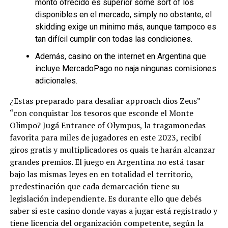
monto ofrecido es superior some sort of los
disponibles en el mercado, simply no obstante, el
skidding exige un minimo más, aunque tampoco es
tan difícil cumplir con todas las condiciones.
Además, casino on the internet en Argentina que
incluye MercadoPago no naja ningunas comisiones
adicionales.
¿Estas preparado para desafiar approach dios Zeus”
“con conquistar los tesoros que esconde el Monte
Olimpo? Jugá Entrance of Olympus, la tragamonedas
favorita para miles de jugadores en este 2023, recibí
giros gratis y multiplicadores os quais te harán alcanzar
grandes premios. El juego en Argentina no está tasar
bajo las mismas leyes en en totalidad el territorio,
predestinación que cada demarcación tiene su
legislación independiente. Es durante ello que debés
saber si este casino donde vayas a jugar está registrado y
tiene licencia del organización competente, según la