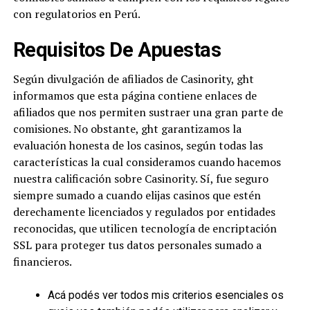
con regulatorios en Perú.
Requisitos De Apuestas
Según divulgación de afiliados de Casinority, ght
informamos que esta página contiene enlaces de
afiliados que nos permiten sustraer una gran parte de
comisiones. No obstante, ght garantizamos la
evaluación honesta de los casinos, según todas las
características la cual consideramos cuando hacemos
nuestra calificación sobre Casinority. Sí, fue seguro
siempre sumado a cuando elijas casinos que estén
derechamente licenciados y regulados por entidades
reconocidas, que utilicen tecnología de encriptación
SSL para proteger tus datos personales sumado a
financieros.
Acá podés ver todos mis criterios esenciales os