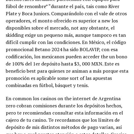
fúbol de renombre” “durante el país, tais como River
Plate y Boca Juniors. Comparándolo con el vale de otros
operadores, el monto ofrecido es superior a new los
disponibles sobre el mercado, not any obstante, el
skidding exige un pequeno más, aunque tampoco es tan
difícil cumplir con las condiciones. En México, el código
promocional Betano 2024 ha sido BOLAVIP, con esa
codificación, los mexicanos pueden acceder the un bono
de 100% del 1er depósito hasta $3, 000 MXN. Este es
beneficio best para quienes ze animan a más porque esta
promoción es aplicable some sort of las apuestas
combinadas en fútbol, básquet y tenis.
En common los casinos on the internet de Argentina
zero cobran comisiones durante los depósitos hechos,
pero te recomiendan consultar esta información en el
cajero de tu casino. Te recordamos que los límites de
depósito de mis distintos métodos de pago varían, así