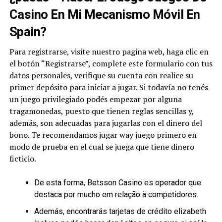
Casino En Mi Mecanismo Móvil En
Spain?
Para registrarse, visite nuestro pagina web, haga clic en
el botón “Registrarse”, complete este formulario con tus
datos personales, verifique su cuenta con realice su
primer depósito para iniciar a jugar. Si todavía no tenés
un juego privilegiado podés empezar por alguna
tragamonedas, puesto que tienen reglas sencillas y,
además, son adecuadas para jugarlas con el dinero del
bono. Te recomendamos jugar way juego primero en
modo de prueba en el cual se juega que tiene dinero
ficticio.
De esta forma, Betsson Casino es operador que
destaca por mucho em relação à competidores.
Además, encontrarás tarjetas de crédito elizabeth