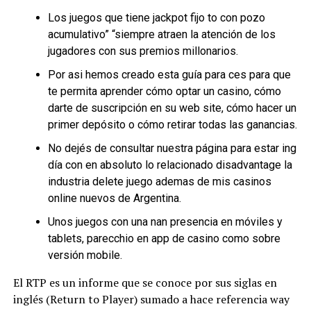
Los juegos que tiene jackpot fijo to con pozo
acumulativo” “siempre atraen la atención de los
jugadores con sus premios millonarios.
Por asi hemos creado esta guía para ces para que
te permita aprender cómo optar un casino, cómo
darte de suscripción en su web site, cómo hacer un
primer depósito o cómo retirar todas las ganancias.
No dejés de consultar nuestra página para estar ing
día con en absoluto lo relacionado disadvantage la
industria delete juego ademas de mis casinos
online nuevos de Argentina.
Unos juegos con una nan presencia en móviles y
tablets, parecchio en app de casino como sobre
versión mobile.
El RTP es un informe que se conoce por sus siglas en
inglés (Return to Player) sumado a hace referencia way