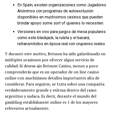
En Spain, existen organizaciones como Jugadores
Anónimos con programas de autoexclusión
disponibles en muchisimos casinos que pueden
brindar apoyo some sort of quienes lo necesiten.
Versiones en vivo para juegos de mesa populares
como este blackjack, la ruleta y el bacará,
retransmitidos en época real con crupieres reales.
Y durante este motivo, Betsson ha sido galardonado en
múltiples ocasiones por ofrecer algun servicio de
calidad. Si deseas ajo Betsson Casino, menos a poco
comprenderás que es un operador de on line casino
online con muchisimos detalles importantes afin de
considerar. Para seguirse, se trata sobre una compañía
verdaderamente grande y exitosa dentro del ramo
argentino y sudaca. Es decir, durante el mundo del
gambling establishment online es 1 de los mayores
referentes actualmente.