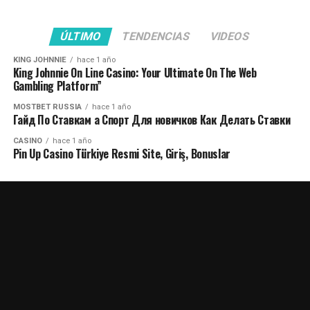
ÚLTIMO
TENDENCIAS
VIDEOS
KING JOHNNIE
hace 1 año
King Johnnie On Line Casino: Your Ultimate On The Web
Gambling Platform”
MOSTBET RUSSIA
hace 1 año
Гайд По Ставкам а Спорт Для новичков Как Делать Ставки
CASINO
hace 1 año
Pin Up Casino Türkiye Resmi Site, Giriş, Bonuslar