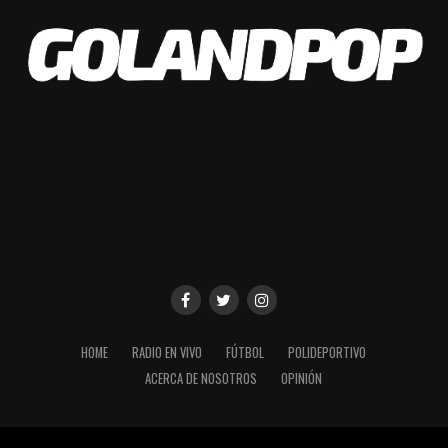
HOME
RADIO EN VIVO
FÚTBOL
POLIDEPORTIVO
ACERCA DE NOSOTROS
OPINIÓN