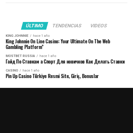
ÚLTIMO
TENDENCIAS
VIDEOS
KING JOHNNIE
hace 1 año
King Johnnie On Line Casino: Your Ultimate On The Web
Gambling Platform”
MOSTBET RUSSIA
hace 1 año
Гайд По Ставкам а Спорт Для новичков Как Делать Ставки
CASINO
hace 1 año
Pin Up Casino Türkiye Resmi Site, Giriş, Bonuslar