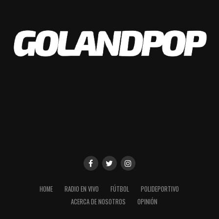
HOME
RADIO EN VIVO
FÚTBOL
POLIDEPORTIVO
ACERCA DE NOSOTROS
OPINIÓN