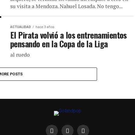
su visita a Mendoza. Nahuel Losada. No tengo...
ACTUALIDAD
hace 3 años
El Pirata volvió a los entrenamientos
pensando en la Copa de la Liga
al ruedo
MORE POSTS