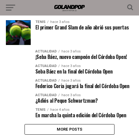
TENIS
hace 3 años
El primer Grand Slam de año abrió sus puertas
ACTUALIDAD
hace 3 años
¡Seba Báez, nuevo campeón del Córdoba Open!
ACTUALIDAD
hace 3 años
Seba Báez en la final del Córdoba Open
ACTUALIDAD
hace 3 años
Federico Coria jugará la final del Córdoba Open
ACTUALIDAD
hace 3 años
¿Adiós al Peque Schwartzman?
TENIS
hace 4 años
En marcha la quinta edición del Córdoba Open
MORE POSTS