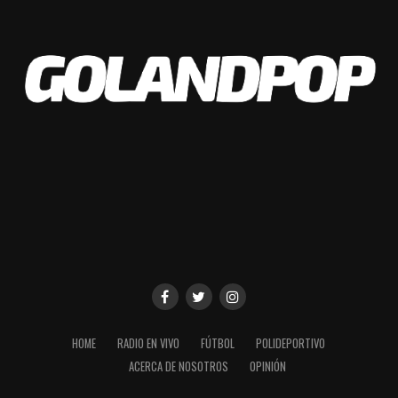
HOME
RADIO EN VIVO
FÚTBOL
POLIDEPORTIVO
ACERCA DE NOSOTROS
OPINIÓN