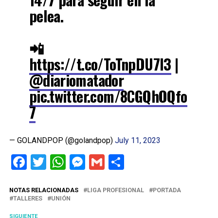
pelea.
📲
https://t.co/ToTnpDU7l3
|
@diariomatador
pic.twitter.com/8CGQhOQfo
7
— GOLANDPOP (@golandpop)
July 11, 2023
Facebook
Twitter
WhatsApp
Messenger
Gmail
Share
NOTAS RELACIONADAS
LIGA PROFESIONAL
PORTADA
TALLERES
UNIÓN
SIGUIENTE