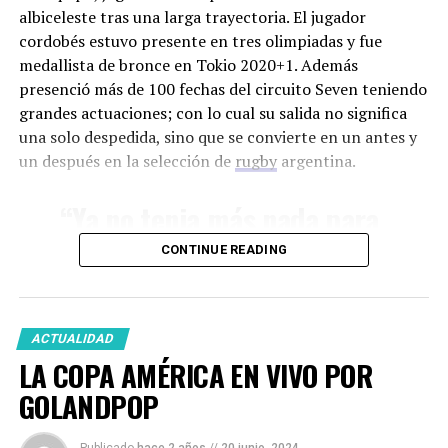
albiceleste tras una larga trayectoria. El jugador
cordobés estuvo presente en tres olimpiadas y fue
medallista de bronce en Tokio 2020+1. Además
presenció más de 100 fechas del circuito Seven teniendo
grandes actuaciones; con lo cual su salida no significa
“De los 9 Juegos Olímpicos
una solo despedida, sino que se convierte en un antes y
que estuve este no me
un después en la selección de
rugby
argentina.
gustó, por lo que sienten
“Ya no tenia más nada para
los atletas”
darle al equipo, porque no
CONTINUE READING
tenia más energía. Fueron
Te vimos acompañando a “Maligno” Torres,
muchos años, mucho
¿como fue el momento de la final?
tiempo, mucha energía
ACTUALIDAD
LA COPA AMÉRICA EN VIVO POR
puesta en este equipo”
GOLANDPOP
Se está cerrando un ciclo de varios deportistas,
Entrevista exclusiva con
GOLANDPOP