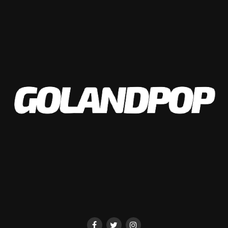
Revol?
Entrevista exclusiva para GOLANDPOP – Juan Curuchet junto a Sofia Jaimez Bertazzo – Juegos
Olímpicos Paris 2024
Facebook
Twitter
WhatsApp
Messenger
Gmail
Share