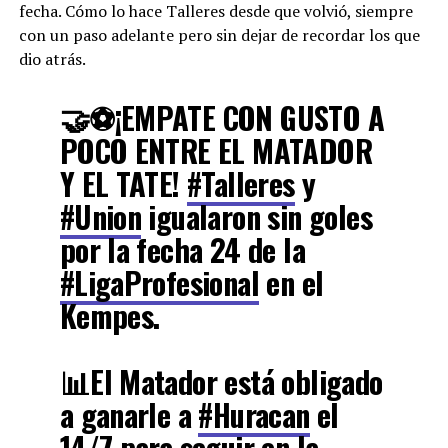
fecha. Cómo lo hace Talleres desde que volvió, siempre
con un paso adelante pero sin dejar de recordar los que
dio atrás.
🤝⚽️¡EMPATE CON GUSTO A
POCO ENTRE EL MATADOR
Y EL TATE!
#Talleres
y
#Union
igualaron sin goles
por la fecha 24 de la
#LigaProfesional
en el
Kempes.
📊El Matador está obligado
a ganarle a
#Huracan
el
14/7 para seguir en la