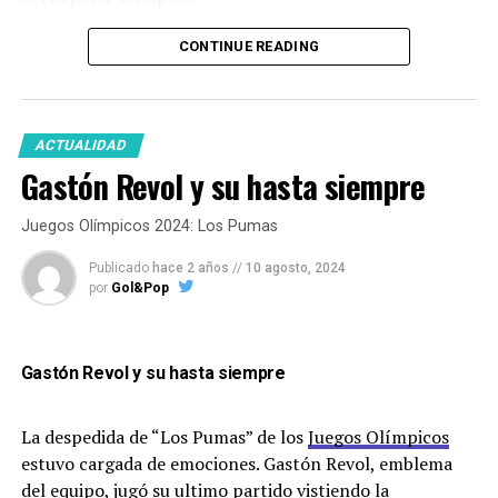
CONTINUE READING
“El – José Torres –
me dijo medalla o
ACTUALIDAD
Gastón Revol y su hasta siempre
yeso”
Juegos Olímpicos 2024: Los Pumas
Publicado
hace 2 años
//
10 agosto, 2024
por
Gol&Pop
¿Como viviste los Juegos Olímpicos desde
adentro?
Gastón Revol y su hasta siempre
La despedida de “Los Pumas” de los
Juegos Olímpicos
estuvo cargada de emociones. Gastón Revol, emblema
En particular en este juego, comparado con los
del equipo, jugó su ultimo partido vistiendo la
otros que estuviste, como lo viste?