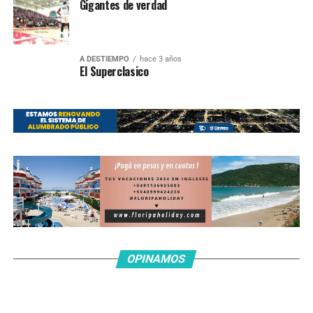
Gigantes de verdad
A DESTIEMPO
hace 3 años
El Superclasico
ACTUALIDAD
hace 3 años
Sin consejos
ACTUALIDAD
hace 3 años
OPINAMOS
El lado B del fútbol