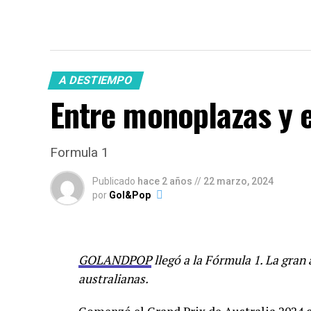
A DESTIEMPO
Entre monoplazas y
Formula 1
Publicado
hace 2 años
//
22 marzo, 2024
por
Gol&Pop
GOLANDPOP
llegó a la Fórmula 1. La gran 
australianas.