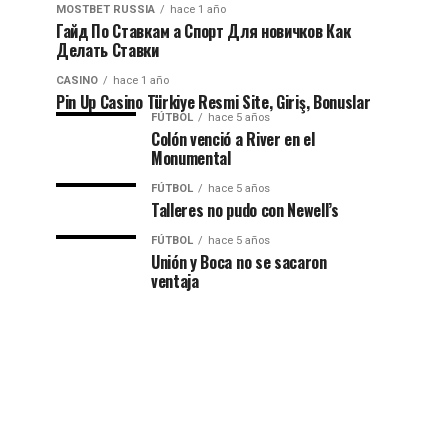
MOSTBET RUSSIA
hace 1 año
Гайд По Ставкам а Спорт Для новичков Как
Делать Ставки
CASINO
hace 1 año
Pin Up Casino Türkiye Resmi Site, Giriş, Bonuslar
FÚTBOL
hace 5 años
Colón venció a River en el
Monumental
FÚTBOL
hace 5 años
Talleres no pudo con Newell’s
FÚTBOL
hace 5 años
Unión y Boca no se sacaron
ventaja