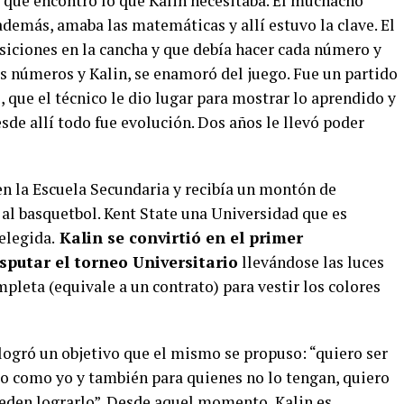
que encontró lo que Kalin necesitaba. El muchacho
 además, amaba las matemáticas y allí estuvo la clave. El
siciones en la cancha y que debía hacer cada número y
os números y Kalin, se enamoró del juego. Fue un partido
 que el técnico le dio lugar para mostrar lo aprendido y
desde allí todo fue evolución. Dos años le llevó poder
en la Escuela Secundaria y recibía un montón de
 al basquetbol. Kent State una Universidad que es
elegida.
Kalin se convirtió en el primer
sputar el torneo Universitario
llevándose las luces
mpleta (equivale a un contrato) para vestir los colores
ogró un objetivo que el mismo se propuso: “quiero ser
o como yo y también para quienes no lo tengan, quiero
ueden lograrlo”. Desde aquel momento, Kalin es