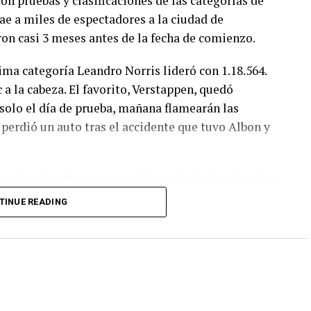
n pruebas y clasificaciones de las categorías de
ae a miles de espectadores a la ciudad de
ron casi 3 meses antes de la fecha de comienzo.
ima categoría Leandro Norris lideró con 1.18.564.
a la cabeza. El favorito, Verstappen, quedó
solo el día de prueba, mañana flamearán las
 perdió un auto tras el accidente que tuvo Albon y
o el mejor desempeño a la hora de la clasificación.
puesto 13.
TINUE READING
onocidas por su increíble velocidad y apariencia
iseñada para convertirlos en una de las aves más