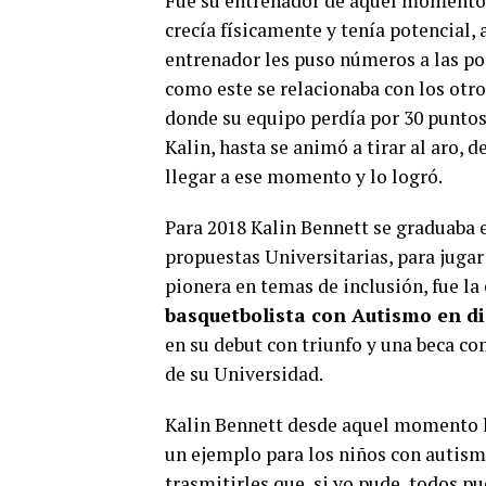
Fue su entrenador de aquel momento 
crecía físicamente y tenía potencial,
entrenador les puso números a las po
como este se relacionaba con los otr
donde su equipo perdía por 30 puntos,
Kalin, hasta se animó a tirar al aro, 
llegar a ese momento y lo logró.
Para 2018 Kalin Bennett se graduaba 
propuestas Universitarias, para jugar
pionera en temas de inclusión, fue la 
basquetbolista con Autismo en di
en su debut con triunfo y una beca co
de su Universidad.
Kalin Bennett desde aquel momento l
un ejemplo para los niños con autism
trasmitirles que, si yo pude, todos p