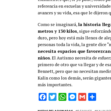
referencia en escuelas y universidades
avances y su vida, esa que le dijeron 
Como se imaginará,
la historia ll
metros y 130 kilos
, sigue esforzánd
duro, pero hoy está más llenos de ale
personas toda la vida, la gente dice “
necesita espacios que favorezcan
niños
. El Autismo necesita de esfue
primero de otro que va llegar y de e
Bennett, pero que no necesitan medir 
Kalin como los demás, serán gigantes 
más importantes.
Facebook
Twitter
WhatsApp
Messenge
Gmail
Sha