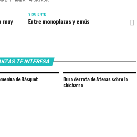
ENNETT
NBA
PORTADA
SIGUIENTE
to muy
Entre monoplazas y emús
UIZAS TE INTERESA
emenina de Básquet
Dura derrota de Atenas sobre la
chicharra