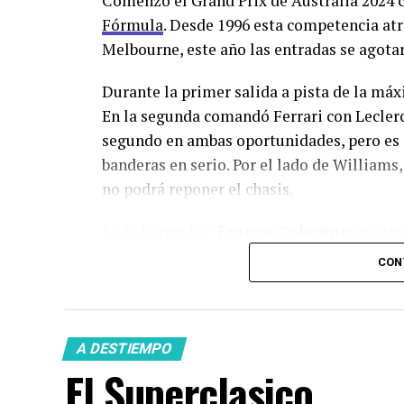
Comenzó el Grand Prix de Australia 2024 co
Fórmula
. Desde 1996 esta competencia atr
Melbourne, este año las entradas se agota
Durante la primer salida a pista de la máx
En la segunda comandó Ferrari con Leclerc 
segundo en ambas oportunidades, pero es 
banderas en serio. Por el lado de Williams,
no podrá reponer el chasis.
En la
Fórmula2
,
Franco Colapinto
no tuv
El argentino largará nuevamente desde el 
CON
Tierra de velocidad
A DESTIEMPO
Los emús son criaturas muy distintivas y c
El Superclasico
única. Su anatomía está específicamente d