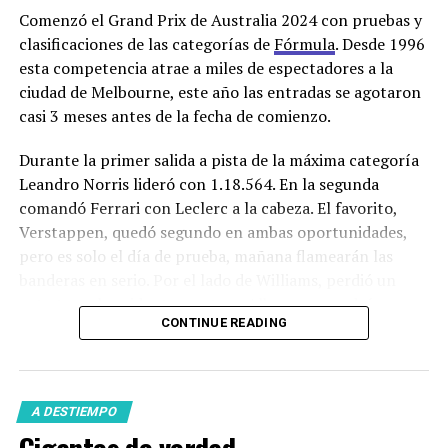
Comenzó el Grand Prix de Australia 2024 con pruebas y
clasificaciones de las categorías de
Fórmula
. Desde 1996
esta competencia atrae a miles de espectadores a la
ciudad de Melbourne, este año las entradas se agotaron
casi 3 meses antes de la fecha de comienzo.
Durante la primer salida a pista de la máxima categoría
Leandro Norris lideró con 1.18.564. En la segunda
comandó Ferrari con Leclerc a la cabeza. El favorito,
Verstappen, quedó segundo en ambas oportunidades,
pero es solo el día de prueba, mañana flamearán las
banderas en serio. Por el lado de Williams, perdió un
auto tras el accidente que tuvo Albon y no podrá
CONTINUE READING
reponer el chasis.
En la
Fórmula2
,
Franco Colapinto
no tuvo el mejor
desempeño a la hora de la clasificación. El argentino
A DESTIEMPO
largará nuevamente desde el puesto 13.
Gigantes de verdad