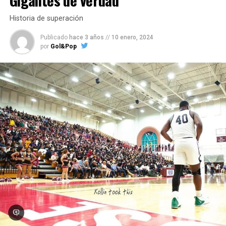
Historia de superación
Publicado
hace 3 años
//
10 enero, 2024
por
Gol&Pop
Tierra de velocidad
Los emús son criaturas muy distintivas y conocidas por
su increíble velocidad y apariencia única. Su anatomía
está específicamente diseñada para convertirlos en una
de las aves más rápidas y ágiles del mundo. La fisonomía
de su cuerpo son algunas de las características que