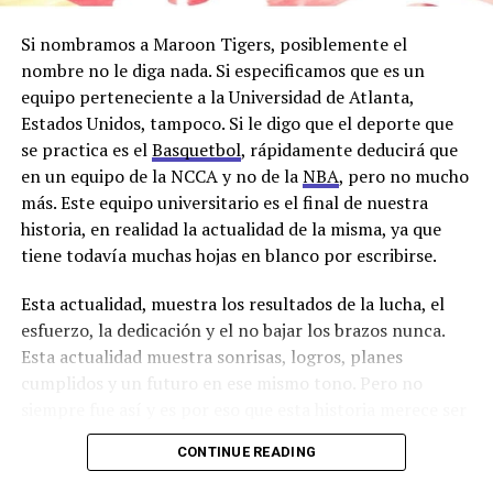
hacen a la dinamicidad de esta ave.
Si nombramos a Maroon Tigers, posiblemente el
Pero, ¿por qué hablamos del emú?. Bueno, allí viene la
nombre no le diga nada. Si especificamos que es un
analogía. El diseño único de los autos de Fórmula los
equipo perteneciente a la Universidad de Atlanta,
hace ser los animales tecnológicos más veloces. Estas
Estados Unidos, tampoco. Si le digo que el deporte que
máquinas en conjunto con un equipo de especialistas en
se practica es el
Basquetbol
, rápidamente deducirá que
mecánica y pilotos conforman un espectáculo de
en un equipo de la NCCA y no de la
NBA
, pero no mucho
adrenalina y potencia que captura los ojos del mundo.
más. Este equipo universitario es el final de nuestra
historia, en realidad la actualidad de la misma, ya que
Patas grandes como el emú, huesos livianos como el
tiene todavía muchas hojas en blanco por escribirse.
emú, resistencia como el emú, la tecnología no es
casualidad, la naturaleza enseña al hombre a probar
Esta actualidad, muestra los resultados de la lucha, el
nuevas técnicas. Ambos siguen el instinto, sea 370km/h
esfuerzo, la dedicación y el no bajar los brazos nunca.
como los autos o 70km/h como los emús, su eficiencia y
Esta actualidad muestra sonrisas, logros, planes
agilidad los hace asombrosos.
cumplidos y un futuro en ese mismo tono. Pero no
siempre fue así y es por eso que esta historia merece ser
contada y tal vez refleje el anonimato de otros miles que
CONTINUE READING
andan por allí girando en el universo.
Está en
particular, es la historia de
Kalin Bennett
. ¿No sabe