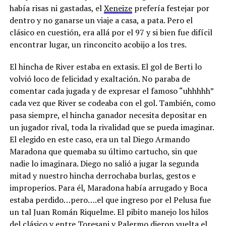
había risas ni gastadas, el
Xeneize
prefería festejar por
dentro y no ganarse un viaje a casa, a pata. Pero el
clásico en cuestión, era allá por el 97 y si bien fue difícil
encontrar lugar, un rinconcito acobijo a los tres.
El hincha de River estaba en extasis. El gol de Berti lo
volvió loco de felicidad y exaltación. No paraba de
comentar cada jugada y de expresar el famoso “uhhhhh”
cada vez que River se codeaba con el gol. También, como
pasa siempre, el hincha ganador necesita depositar en
un jugador rival, toda la rivalidad que se pueda imaginar.
El elegido en este caso, era un tal Diego Armando
Maradona que quemaba su último cartucho, sin que
nadie lo imaginara. Diego no salió a jugar la segunda
mitad y nuestro hincha derrochaba burlas, gestos e
improperios. Para él, Maradona había arrugado y Boca
estaba perdido…pero….el que ingreso por el Pelusa fue
un tal Juan Román Riquelme. El pibito manejo los hilos
del clásico y entre Toresani y Palermo dieron vuelta el