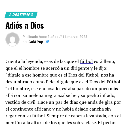
quién es?, lo invito a conocerlo.
A DESTIEMPO
Allá por principios de la década del 2000 nació en
Adiós a Dios
Arkansas, Kalin Bennett un niño más, de bajos recurso
de su zona, pero traía con él, algo que lo hacía distinto a
Publicado
hace 3 años
//
14 marzo, 2023
los demás. Fue su madre, quien primero noto esas
por
Gol&Pop
diferencias y buscó ayuda en los doctores de su región.
Fue allí y con apenas 18 meses de vida, que al pequeño
Kalin le diagnosticaron Autismo. Para su madre fue
Cuenta la leyenda, esas de las que el
fútbol
está lleno,
todo un cimbronazo. De pronto debía atender las
que el el hombre se acercó a un dirigente y le dijo:
necesidades del pequeño, para la cual no estaba
“dígale a ese hombre que es el Dios del fútbol, nos ha
preparada y más aún después del lapidario letrero que
deslumbrado como Pele, dígale que es el Dios del Fútbol
escribió el doctor, tras contarle que el niño tenía TEA.
” el hombre, ese endiosado, estaba parado un poco más
allá con su melena negra azabache y su pecho inflado,
“Su hijo no podrá caminar ni hablar, nunca”
. Con esa
Entonces,
¿los autos de carrera son como los emus en
vestido de civil. Hace un par de días que anda de gira por
frase taladrando su cabeza, Sonja se fue con su hijo en
las pistas o los emus son los autos de carrera de la
el continente africano y no había dejado cancha sin
brazos y un millón de dudas en la mochila. Pasó el
pradera?
.
regar con su fútbol. Siempre de cabeza levantada, con el
momento donde hay que procesar la noticia y Sonja,
mentón a la altura de los que les sobra clase. El pecho
Fotografias: F1 
decidió no quedarse con ese letrero y catálogo, fue en