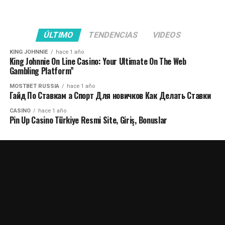
ÚLTIMO
TENDENCIAS
VIDEOS
KING JOHNNIE
hace 1 año
King Johnnie On Line Casino: Your Ultimate On The Web
Gambling Platform”
MOSTBET RUSSIA
hace 1 año
Гайд По Ставкам а Спорт Для новичков Как Делать Ставки
CASINO
hace 1 año
Pin Up Casino Türkiye Resmi Site, Giriş, Bonuslar