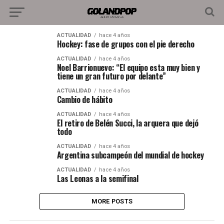
ACTUALIDAD
hace 4 años
Hockey: fase de grupos con el pie derecho
ACTUALIDAD
hace 4 años
Noel Barrionuevo: “El equipo esta muy bien y
tiene un gran futuro por delante”
ACTUALIDAD
hace 4 años
Cambio de hábito
ACTUALIDAD
hace 4 años
El retiro de Belén Succi, la arquera que dejó
todo
ACTUALIDAD
hace 4 años
Argentina subcampeón del mundial de hockey
ACTUALIDAD
hace 4 años
Las Leonas a la semifinal
MORE POSTS