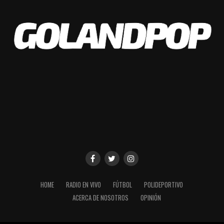
HOME
RADIO EN VIVO
FÚTBOL
POLIDEPORTIVO
ACERCA DE NOSOTROS
OPINIÓN