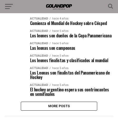
ACTUALIDAD
hace 4 años
Comienza el Mundial de Hockey sobre Césped
ACTUALIDAD
hace 5 años
Los leones son dueños de la Copa Panamericana
ACTUALIDAD
hace 5 años
Las leonas son campeonas
ACTUALIDAD
hace 5 años
Los leones finalistas y clasificados al mundial
ACTUALIDAD
hace 5 años
Las Leonas son finalistas del Panamericano de
Hockey
ACTUALIDAD
hace 5 años
El hockey argentino espera sus contrincantes
en semifinales
MORE POSTS