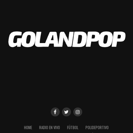
HOME
RADIO EN VIVO
FÚTBOL
POLIDEPORTIVO
“Me dejaron los