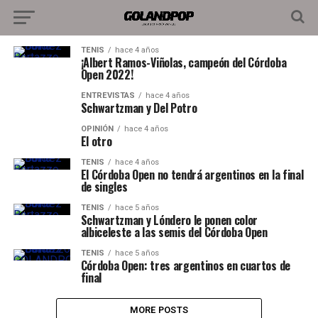
TENIS
hace 4 años
¡Albert Ramos-Viñolas, campeón del Córdoba
Open 2022!
ENTREVISTAS
hace 4 años
Schwartzman y Del Potro
OPINIÓN
hace 4 años
El otro
TENIS
hace 4 años
El Córdoba Open no tendrá argentinos en la final
de singles
TENIS
hace 5 años
Schwartzman y Lóndero le ponen color
albiceleste a las semis del Córdoba Open
TENIS
hace 5 años
Córdoba Open: tres argentinos en cuartos de
final
MORE POSTS