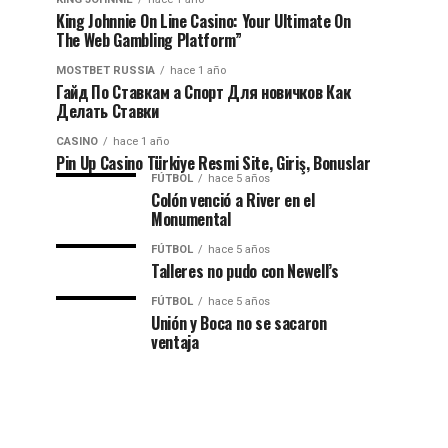
King Johnnie On Line Casino: Your Ultimate On
The Web Gambling Platform”
MOSTBET RUSSIA
hace 1 año
Гайд По Ставкам а Спорт Для новичков Как
Делать Ставки
CASINO
hace 1 año
Pin Up Casino Türkiye Resmi Site, Giriş, Bonuslar
FÚTBOL
hace 5 años
Colón venció a River en el
Monumental
FÚTBOL
hace 5 años
Talleres no pudo con Newell’s
FÚTBOL
hace 5 años
Unión y Boca no se sacaron
ventaja