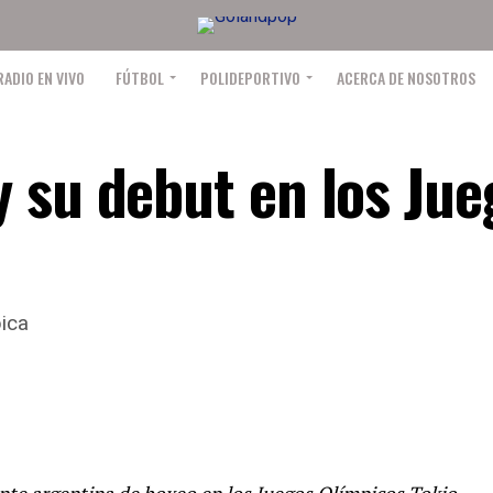
RADIO EN VIVO
FÚTBOL
POLIDEPORTIVO
ACERCA DE NOSOTROS
 su debut en los Jue
ica