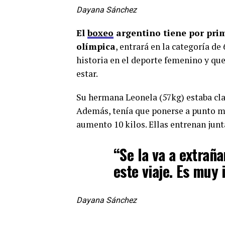
Dayana Sánchez
El
boxeo
argentino tiene por prim
olímpica
, entrará en la categoría de
historia en el deporte femenino y que
estar.
Su hermana Leonela (57kg) estaba clas
Además, tenía que ponerse a punto m
aumento 10 kilos. Ellas entrenan junt
“Se la va a extrañ
este viaje. Es muy
Dayana Sánchez