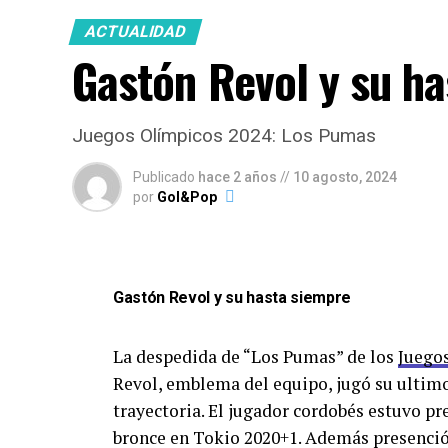
ACTUALIDAD
Gastón Revol y su h
¿Como viviste los Juegos Olímpicos de
Juegos Olímpicos 2024: Los Pumas
Publicado
hace 2 años
//
10 agosto, 2024
En particular en este juego, comparado 
por
Gol&Pop
Gastón Revol y su hasta siempre
“De los 9 Juegos Olím
gustó, por lo que sien
La despedida de “Los Pumas” de los
Juego
Revol, emblema del equipo, jugó su ultimo 
trayectoria. El jugador cordobés estuvo pr
Te vimos acompañando a “Maligno” Tor
bronce en Tokio 2020+1. Además presenció