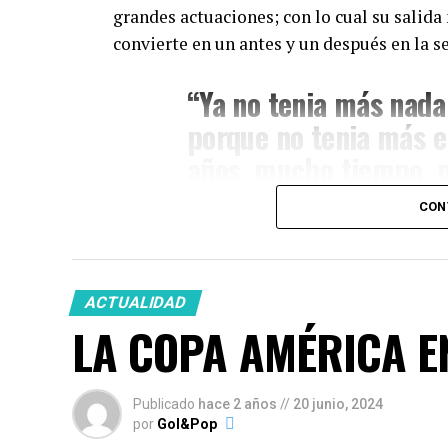
grandes actuaciones; con lo cual su salida 
convierte en un antes y un después en la s
“Ya no tenia más nada 
porque no tenia más 
años, mucho tiempo, 
este equipo”
CON
Entrevista exclusiva con
GOLANDPOP
ACTUALIDAD
¿Que sensaciones dejó este Juego Olí
LA COPA AMÉRICA E
Publicado
hace 2 años
//
20 junio, 2024
¿Como fue tu proceso en la selección?
por
Gol&Pop