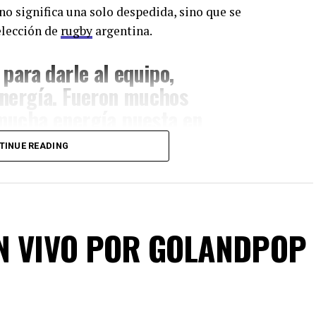
no significa una solo despedida, sino que se
elección de
rugby
argentina.
para darle al equipo,
energía. Fueron muchos
mucha energía puesta en
TINUE READING
mpico?
N VIVO POR GOLANDPOP