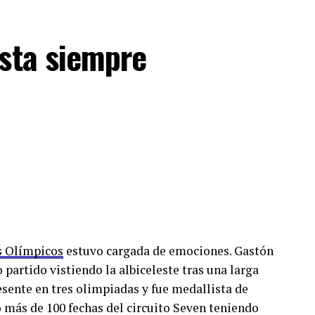
medalla o yeso”
asta siempre
sde adentro?
con los otros que estuviste, como lo viste?
picos que estuve este no me
ten los atletas”
s Olímpicos
estuvo cargada de emociones. Gastón
partido vistiendo la albiceleste tras una larga
esente en tres olimpiadas y fue medallista de
res, ¿como fue el momento de la final?
 más de 100 fechas del circuito Seven teniendo