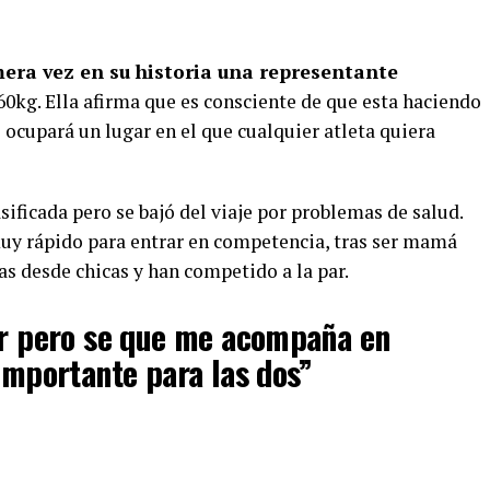
era vez en su historia una representante
 60kg. Ella afirma que es consciente de que esta haciendo
 ocupará un lugar en el que cualquier atleta quiera
ificada pero se bajó del viaje por problemas de salud.
uy rápido para entrar en competencia, tras ser mamá
as desde chicas y han competido a la par.
ar pero se que me acompaña en
 importante para las dos”