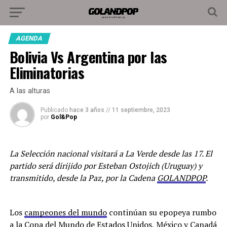
AGENDA
Bolivia Vs Argentina por las
Eliminatorias
A las alturas
Publicado
hace 3 años
//
11 septiembre, 2023
por
Gol&Pop
La Selección nacional visitará a La Verde desde las 17. El
partido será dirijido por Esteban Ostojich (Uruguay) y
transmitido, desde la Paz, por la Cadena
GOLANDPOP
.
Los
campeones del mundo
continúan su epopeya rumbo
a la Copa del Mundo de Estados Unidos, México y Canadá