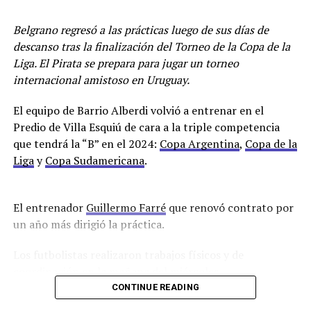
los resultados de los estudios que le hicieron al arquero.
En caso de que no llegue su lugar lo ocupará Alvaro
Belgrano regresó a las prácticas luego de sus días de
Maslovski.
descanso tras la finalización del Torneo de la Copa de la
Liga. El Pirata se prepara para jugar un torneo
Racing se encuentra en la décimotercera posición con
internacional amistoso en Uruguay.
22 puntos.
El equipo de Barrio Alberdi volvió a entrenar en el
En cuanto al mercado de pases que ya abrió el pasado
Predio de Villa Esquiú de cara a la triple competencia
sábado, está próximamente a llegar un delantero
que tendrá la “B” en el 2024:
Copa Argentina
,
Copa de la
proveniente de Sarmiento de Junín, Lautaro Cerato de
Liga
y
Copa Sudamericana
.
23 años, que solamente jugó 24 minutos y su pase
pertenece a Liners de Bahía Blanca.
El entrenador
Guillermo Farré
que renovó contrato por
Para el partido ante el puntero el club comunicó a los
un año más dirigió la práctica.
socios que deberán tener la cuota de junio paga para
poder ingresar al Sancho.
Los futbolistas realizaron trabajos físicos y de
coordinación en la mañana del miércoles.
Por Lisandro Uribe Echevarria
CONTINUE READING
Los ausentes que finalizaron sus contratos fueron