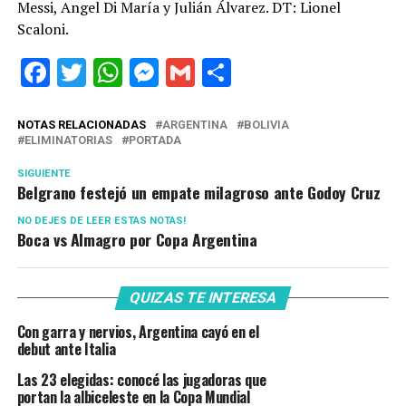
Messi, Angel Di María y Julián Álvarez. DT: Lionel
Scaloni.
Facebook
Twitter
WhatsApp
Messenger
Gmail
Share
NOTAS RELACIONADAS
ARGENTINA
BOLIVIA
ELIMINATORIAS
PORTADA
SIGUIENTE
Belgrano festejó un empate milagroso ante Godoy Cruz
NO DEJES DE LEER ESTAS NOTAS!
Boca vs Almagro por Copa Argentina
QUIZAS TE INTERESA
Con garra y nervios, Argentina cayó en el
debut ante Italia
Las 23 elegidas: conocé las jugadoras que
portan la albiceleste en la Copa Mundial