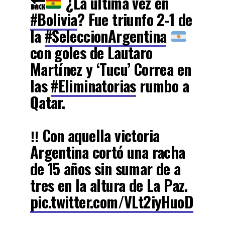
🔙
¿La última vez en
#Bolivia
? Fue triunfo 2-1 de
la
#SeleccionArgentina
con goles de Lautaro
Martínez y ‘Tucu’ Correa en
las
#Eliminatorias
rumbo a
Qatar.
‼️ Con aquella victoria
Argentina cortó una racha
de 15 años sin sumar de a
tres en la altura de La Paz.
pic.twitter.com/VLt2iyHuoD