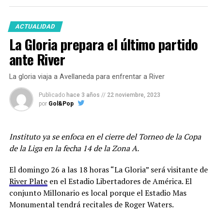
Facebook
Twitter
WhatsApp
Messenger
Gmail
Share
Francisco Oliver, Lucas Diarte, Andrés Amaya, Diego
Novaretti y el defensor Erik Godoy que no renovará con
ACTUALIDAD
el club.
La Gloria prepara el último partido
En cuanto a posibles refuerzos suenan Francisco
ante River
González Metilli e Iván Gómez de Estudiantes de La
Plata a quien le hicieron una oferta y fue rechazada por
La gloria viaja a Avellaneda para enfrentar a River
el club pincharrata.
Belgrano
haría un nuevo intento
por el jugador de 26 años que jugó en Newells donde
Publicado
hace 3 años
//
22 noviembre, 2023
por
Gol&Pop
disputó 42 partidos, marcó dos goles y dió dos
asistencias.
Instituto ya se enfoca en el cierre del Torneo de la Copa
Además, el club de Barrio Alberdi oficializó la
de la Liga en la fecha 14 de la Zona A.
continuidad de Franco Jara. El delantero de 35 años
continuará al menos hasta diciembre de 2024.
El domingo 26 a las 18 horas “La Gloria” será visitante de
River Plate
en el Estadio Libertadores de América. El
Los jugadores entrenarán este viernes en doble turno y
conjunto Millonario es local porque el Estadio Mas
trabajarán en Villa Esquiú hasta el sábado 30 inclusive
Monumental tendrá recitales de Roger Waters.
cuando serán licenciados hasta después de las fiestas de