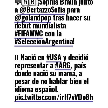
💬🇦🇷 ¡Sophia Braun junto
a
@BertazzoSofia
para
@golandpop
tras hacer su
debut mundialista
#FIFAWWC
con la
#SeleccionArgentina
!
‼️ Nació en
#USA
y decidió
representar a
#ARG
, país
donde nació su mamá, a
pesar de no hablar bien el
idioma español.
pic.twitter.com/irH7vVDo8h