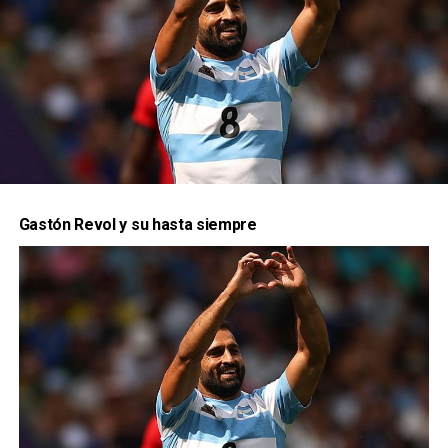
yeso”
¿Como viviste los Juegos Olímpicos desde
adentro?
Gastón Revol y su hasta siempre
En particular en este juego, comparado con los
otros que estuviste, como lo viste?
“De los 9 Juegos Olímpicos