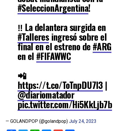
#SeleccionArgentina
!
‼️ La delantera surgida en
#Talleres
ingresó sobre el
final en el estreno de
#ARG
en el
#FIFAWWC
📲
https://t.co/ToTnpDU7l3
|
@diariomatador
pic.twitter.com/Hi5KkLjb7b
— GOLANDPOP (@golandpop)
July 24, 2023