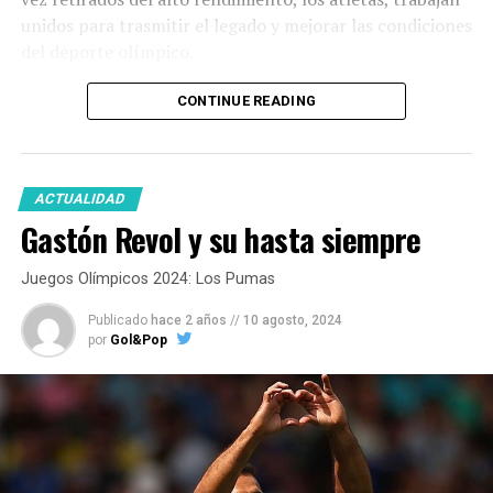
unidos para trasmitir el legado y mejorar las condiciones
del deporte olímpico.
CONTINUE READING
ACTUALIDAD
Gastón Revol y su hasta siempre
Juegos Olímpicos 2024: Los Pumas
Publicado
hace 2 años
//
10 agosto, 2024
por
Gol&Pop
“El – José Torres –
me dijo medalla o