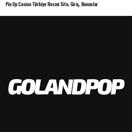
Pin Up Casino Türkiye Resmi Site, Giriş, Bonuslar