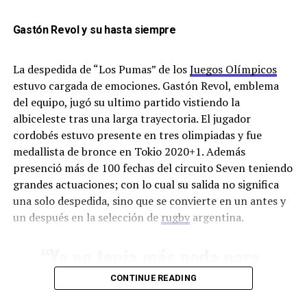
adentro?
Gastón Revol y su hasta siempre
La despedida de “Los Pumas” de los
Juegos Olímpicos
estuvo cargada de emociones. Gastón Revol, emblema
En particular en este juego, comparado con los
del equipo, jugó su ultimo partido vistiendo la
otros que estuviste, como lo viste?
albiceleste tras una larga trayectoria. El jugador
cordobés estuvo presente en tres olimpiadas y fue
medallista de bronce en Tokio 2020+1. Además
presenció más de 100 fechas del circuito Seven teniendo
grandes actuaciones; con lo cual su salida no significa
“De los 9 Juegos Olímpicos
una solo despedida, sino que se convierte en un antes y
que estuve este no me
un después en la selección de
rugby
argentina.
gustó, por lo que sienten
“Ya no tenia más nada para
los atletas”
darle al equipo, porque no
CONTINUE READING
tenia más energía. Fueron
Te vimos acompañando a “Maligno” Torres,