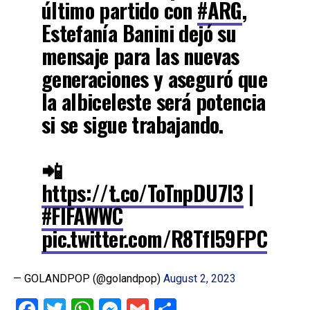
último partido con
#ARG
,
Estefanía Banini dejó su
mensaje para las nuevas
generaciones y aseguró que
la albiceleste será potencia
si se sigue trabajando.
📲
https://t.co/ToTnpDU7l3
|
#FIFAWWC
pic.twitter.com/R8TfI59FPC
— GOLANDPOP (@golandpop)
August 2, 2023
Facebook
Twitter
WhatsApp
Messenger
Gmail
Share