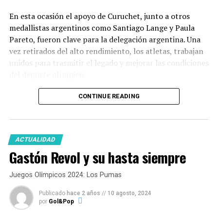
En esta ocasión el apoyo de Curuchet, junto a otros
medallistas argentinos como Santiago Lange y Paula
Pareto, fueron clave para la delegación argentina. Una
vez retirados del alto rendimiento, los atletas, trabajan
unidos para trasmitir el legado y mejorar las condiciones
del deporte olímpico.
CONTINUE READING
“El – José Torres –
me dijo medalla o
ACTUALIDAD
Gastón Revol y su hasta siempre
yeso”
Juegos Olímpicos 2024: Los Pumas
Publicado
hace 2 años
//
10 agosto, 2024
por
Gol&Pop
¿Como viviste los Juegos Olímpicos desde