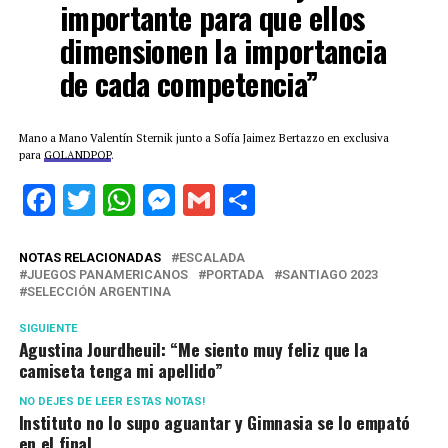
importante para que ellos
dimensionen la importancia
de cada competencia”
Mano a Mano Valentín Sternik junto a Sofía Jaimez Bertazzo en exclusiva
para
GOLANDPOP
.
Facebook
Twitter
WhatsApp
Messenger
Gmail
Share
NOTAS RELACIONADAS
ESCALADA
JUEGOS PANAMERICANOS
PORTADA
SANTIAGO 2023
SELECCIÓN ARGENTINA
SIGUIENTE
Agustina Jourdheuil: “Me siento muy feliz que la
camiseta tenga mi apellido”
NO DEJES DE LEER ESTAS NOTAS!
Instituto no lo supo aguantar y Gimnasia se lo empató
en el final