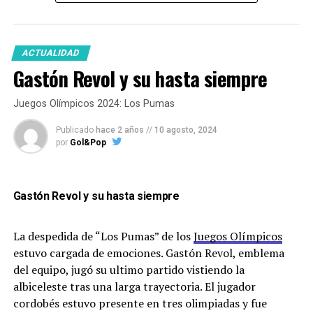
“El – José Torres –
me dijo medalla o
ACTUALIDAD
Gastón Revol y su hasta siempre
yeso”
Juegos Olímpicos 2024: Los Pumas
Publicado
hace 2 años
//
10 agosto, 2024
por
Gol&Pop
¿Como viviste los Juegos Olímpicos desde
adentro?
Gastón Revol y su hasta siempre
La despedida de “Los Pumas” de los
Juegos Olímpicos
estuvo cargada de emociones. Gastón Revol, emblema
En particular en este juego, comparado con los
del equipo, jugó su ultimo partido vistiendo la
otros que estuviste, como lo viste?
albiceleste tras una larga trayectoria. El jugador
cordobés estuvo presente en tres olimpiadas y fue