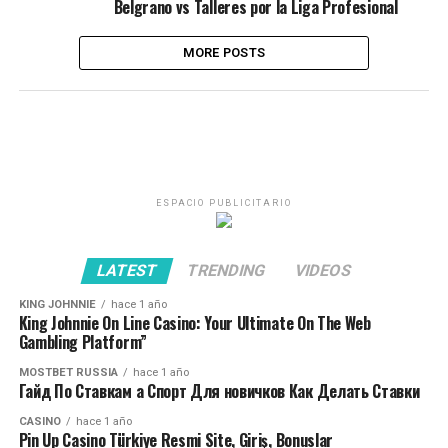
Belgrano vs Talleres por la Liga Profesional
MORE POSTS
ESPACIO PUBLICITARIO
LATEST
TRENDING
VIDEOS
KING JOHNNIE
hace 1 año
King Johnnie On Line Casino: Your Ultimate On The Web
Gambling Platform”
MOSTBET RUSSIA
hace 1 año
Гайд По Ставкам а Спорт Для новичков Как Делать Ставки
CASINO
hace 1 año
Pin Up Casino Türkiye Resmi Site, Giriş, Bonuslar