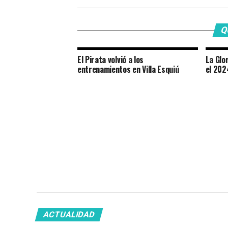
Q
El Pirata volvió a los
La Glo
entrenamientos en Villa Esquiú
el 202
ACTUALIDAD