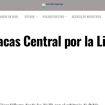
RADIO EN VIVO
FÚTBOL
POLIDEPORTIVO
ACERCA DE NOSOTROS
cas Central por la L