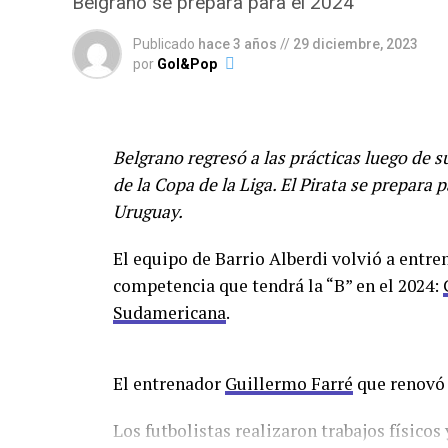
Belgrano se prepara para el 2024
24 minutos y su pase pertenece a Liners de
Publicado
hace 3 años
//
29 diciembre, 2023
Para el partido ante el puntero el club co
por
Gol&Pop
junio paga para poder ingresar al Sancho.
Por Lisandro Uribe Echevarria
Belgrano regresó a las prácticas luego de s
de la Copa de la Liga. El Pirata se prepara
Uruguay.
Facebook
Twitter
El equipo de Barrio Alberdi volvió a entren
competencia que tendrá la “B” en el 2024:
WhatsApp
Sudamericana
.
Messenger
Gmail
El entrenador
Guillermo Farré
que renovó 
Share
Los futbolistas realizaron trabajos físico