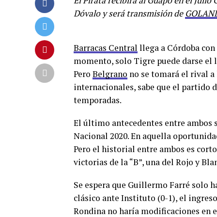
El Pirata recibirá al Guapo en el Julio 
Dóvalo y será transmisión de
GOLAN
Barracas Central
llega a Córdoba con
momento, solo Tigre puede darse el lu
Pero
Belgrano
no se tomará el rival a
internacionales, sabe que el partido 
temporadas.
El último antecedentes entre ambos se
Nacional 2020. En aquella oportunidad 
Pero el historial entre ambos es corto
victorias de la “B”, una del Rojo y Bl
Se espera que Guillermo Farré solo ha
clásico ante Instituto (0-1), el ingre
Rondina no haría modificaciones en el