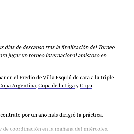
 Bahía Blanca.
municó a los socios que deberán tener la cuota de
us días de descanso tras la finalización del Torneo
 para jugar un torneo internacional amistoso en
ar en el Predio de Villa Esquiú de cara a la triple
Copa Argentina
,
Copa de la Liga
y
Copa
contrato por un año más dirigió la práctica.
s y de coordinación en la mañana del miércoles.