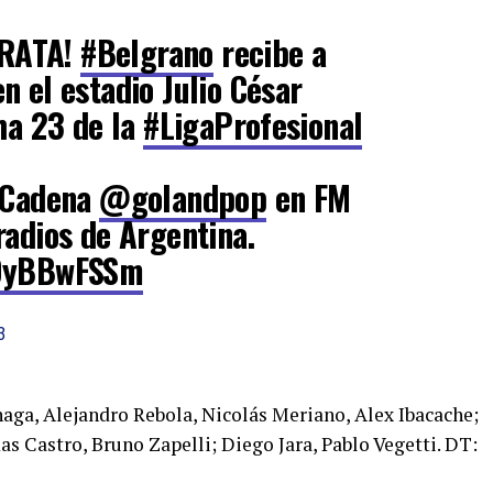
PIRATA!
#Belgrano
recibe a
n el estadio Julio César
cha 23 de la
#LigaProfesional
a Cadena
@golandpop
en FM
radios de Argentina.
DDyBBwFSSm
3
aga, Alejandro Rebola, Nicolás Meriano, Alex Ibacache;
s Castro, Bruno Zapelli; Diego Jara, Pablo Vegetti. DT: