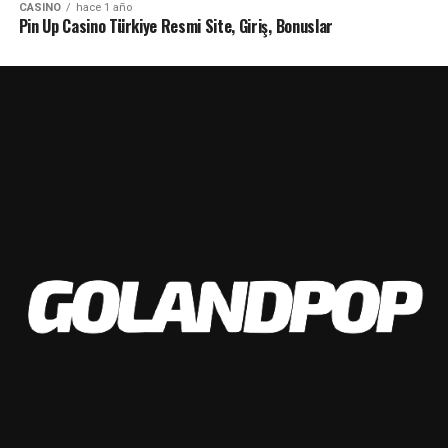
CASINO
hace 1 año
Pin Up Casino Türkiye Resmi Site, Giriş, Bonuslar