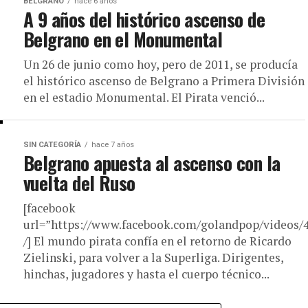
BELGRANO
hace 6 años
A 9 años del histórico ascenso de
Belgrano en el Monumental
Un 26 de junio como hoy, pero de 2011, se producía
el histórico ascenso de Belgrano a Primera División
en el estadio Monumental. El Pirata venció...
SIN CATEGORÍA
hace 7 años
Belgrano apuesta al ascenso con la
vuelta del Ruso
[facebook
url=”https://www.facebook.com/golandpop/videos/
/] El mundo pirata confía en el retorno de Ricardo
Zielinski, para volver a la Superliga. Dirigentes,
hinchas, jugadores y hasta el cuerpo técnico...