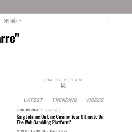
OPINIÓN
rre"
ESPACIO PUBLICITARIO
LATEST
TRENDING
VIDEOS
KING JOHNNIE
hace 1 año
King Johnnie On Line Casino: Your Ultimate On
The Web Gambling Platform”
MOSTBET RUSSIA
hace 1 año