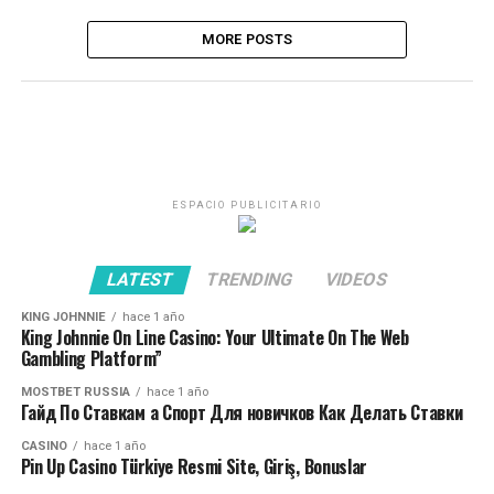
MORE POSTS
ESPACIO PUBLICITARIO
LATEST
TRENDING
VIDEOS
KING JOHNNIE
hace 1 año
King Johnnie On Line Casino: Your Ultimate On The Web
Gambling Platform”
MOSTBET RUSSIA
hace 1 año
Гайд По Ставкам а Спорт Для новичков Как Делать Ставки
CASINO
hace 1 año
Pin Up Casino Türkiye Resmi Site, Giriş, Bonuslar