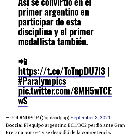
Así se convirtió en el
primer argentino en
participar de esta
disciplina y el primer
medallista también.
📲
https://t.co/ToTnpDU7l3
|
#Paralympics
pic.twitter.com/8MH5wTCE
wS
— GOLANDPOP (@golandpop)
September 3, 2021
Boccia:
El equipo argentino BC1/BC2 perdió ante Gran
Bretaña por 6-4 y se despidió de la competencia.