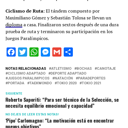
Ciclismo de Ruta:
El tándem compuesto por
Maximiliano Gómez y Sebastián Tolosa se llevan un
diploma
a casa. Finalizaron sextos después de una dura
prueba de ruta y terminaron su participación en los
Juegos Paralímpicos.
Facebook
Twitter
WhatsApp
Messenger
Gmail
Share
NOTAS RELACIONADAS
ATLETISMO
BOCHAS
CANOTAJE
CICLISMO ADAPTADO
DEPORTE ADAPTADO
JUEGOS PARALIMPICOS
NATACIÓN
PARADEPORTES
PORTADA
TAEKWONDO
TOKIO 2020
TOKIO 2021
SIGUIENTE
Roberto Saporiti: “Para ser técnico de la Selección, se
necesita equilibrio emocional y capacidad”
NO DEJES DE LEER ESTAS NOTAS!
‘Pipo’ Carlomagno: “La motivación está en encontrar
nuevos objetivos”