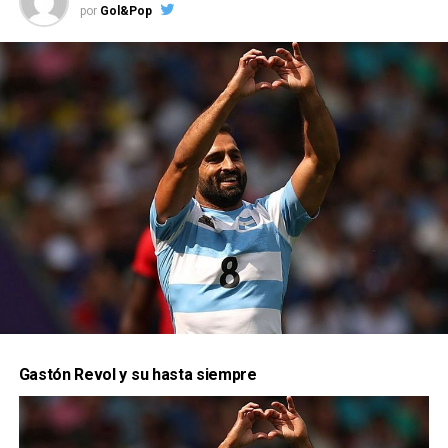
por
Gol&Pop
“El – José Torres –
me dijo medalla o
yeso”
¿Como viviste los Juegos Olímpicos desde
adentro?
Gastón Revol y su hasta siempre
En particular en este juego, comparado con los
otros que estuviste, como lo viste?