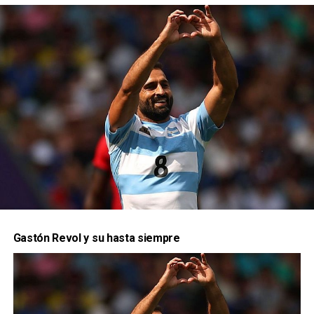
“El – José Torres –
me dijo medalla o
yeso”
¿Como viviste los Juegos Olímpicos desde
adentro?
Gastón Revol y su hasta siempre
En particular en este juego, comparado con los
otros que estuviste, como lo viste?