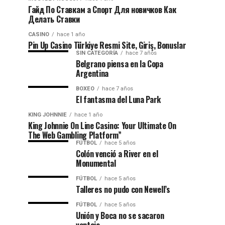
Гайд По Ставкам а Спорт Для новичков Как
Делать Ставки
CASINO
hace 1 año
Pin Up Casino Türkiye Resmi Site, Giriş, Bonuslar
SIN CATEGORÍA
hace 7 años
Belgrano piensa en la Copa
Argentina
BOXEO
hace 7 años
El fantasma del Luna Park
KING JOHNNIE
hace 1 año
King Johnnie On Line Casino: Your Ultimate On
The Web Gambling Platform”
FÚTBOL
hace 5 años
Colón venció a River en el
Monumental
FÚTBOL
hace 5 años
Talleres no pudo con Newell’s
FÚTBOL
hace 5 años
Unión y Boca no se sacaron