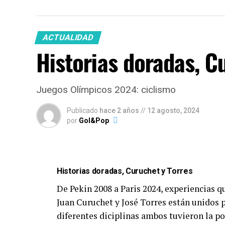
ACTUALIDAD
Historias doradas, C
Juegos Olímpicos 2024: ciclismo
Publicado
hace 2 años
//
12 agosto, 2024
por
Gol&Pop
Historias doradas, Curuchet y Torres
De Pekin 2008 a Paris 2024, experiencias 
Juan Curuchet y José Torres están unidos 
diferentes diciplinas ambos tuvieron la po