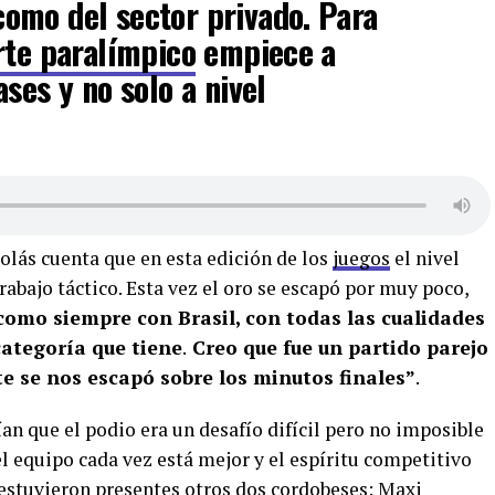
omo del sector privado. Para
te paralímpico
empiece a
ses y no solo a nivel
olás cuenta que en esta edición de los
juegos
el nivel
abajo táctico. Esta vez el oro se escapó por muy poco,
 como siempre con Brasil, con todas las cualidades
categoría que tiene
.
Creo que fue un partido parejo
e se nos escapó sobre los minutos finales”
.
ían que el podio era un desafío difícil pero no imposible
del equipo cada vez está mejor y el espíritu competitivo
 estuvieron presentes otros dos cordobeses: Maxi