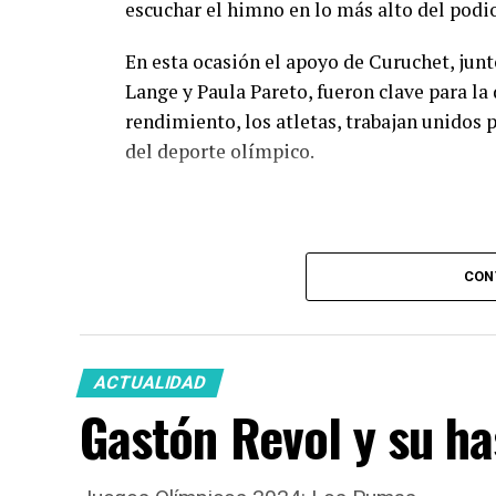
escuchar el himno en lo más alto del podi
En esta ocasión el apoyo de Curuchet, jun
Lange y Paula Pareto, fueron clave para la
rendimiento, los atletas, trabajan unidos 
del deporte olímpico.
CON
ACTUALIDAD
Gastón Revol y su h
¿Como viviste los Juegos Olímpicos de