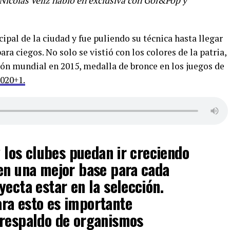
 Nicolás Véliz habló en exclusiva con Gol&Pop y
ipal de la ciudad y fue puliendo su técnica hasta llegar
ara ciegos. No solo se vistió con los colores de la patria,
eón mundial en 2015, medalla de bronce en los juegos de
020+1.
y los clubes puedan ir creciendo
en una mejor base para cada
yecta estar en la selección.
ra esto es importante
 respaldo de organismos