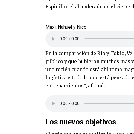
Espinillo, el abanderado en el cierre 
Maxi, Nahuel y Nico
En la comparación de Rio y Tokio, Véli
público y que hubieron muchos más vo
uno recién cuando está ahí toma magni
logística y todo lo que está pensado e
entrenamientos”, afirmó.
Los nuevos objetivos