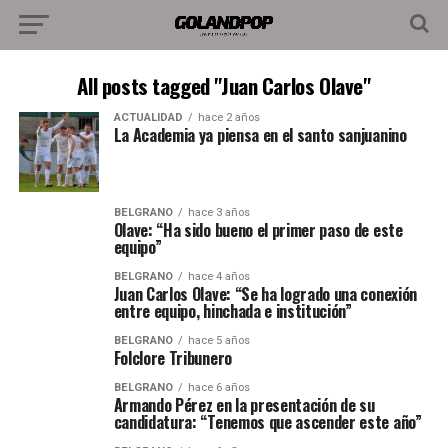
All posts tagged "Juan Carlos Olave"
ACTUALIDAD
hace 2 años
La Academia ya piensa en el santo sanjuanino
BELGRANO
hace 3 años
Olave: “Ha sido bueno el primer paso de este
equipo”
BELGRANO
hace 4 años
Juan Carlos Olave: “Se ha logrado una conexión
entre equipo, hinchada e institución”
BELGRANO
hace 5 años
Folclore Tribunero
BELGRANO
hace 6 años
Armando Pérez en la presentación de su
candidatura: “Tenemos que ascender este año”