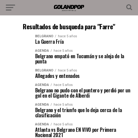
Resultados de busqueda para "Farre"
BELGRANO
hace 5 años
La Guerra Fría
AGENDA
hace 5 años
Belgrano empató en Tucumán y se aleja de la
punta
BELGRANO
hace 5 años
Allegados y entenados
AGENDA
hace 5 años
Belgrano no pudo con el puntero y perdió por un
gol en el Gigante de Alberdi
AGENDA
hace 5 años
Belgrano y el triunfo que lo deja cerca de la
clasificación
AGENDA
hace 5 años
Atlanta vs Belgrano EN VIVO por Primera
Nacional 2021