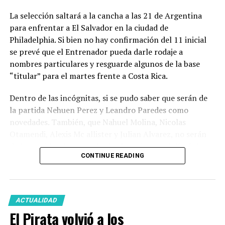
La selección saltará a la cancha a las 21 de Argentina
Por Lisandro Uribe Echevarria
para enfrentar a El Salvador en la ciudad de
Facebook
Twitter
WhatsApp
Messenger
Gmail
Share
Philadelphia. Si bien no hay confirmación del 11 inicial
se prevé que el Entrenador pueda darle rodaje a
nombres particulares y resguarde algunos de la base
“titular” para el martes frente a Costa Rica.
Dentro de las incógnitas, si se pudo saber que serán de
la partida Nehuen Perez y Leandro Paredes como
novedades. También, que Nahuel Molina, Nicolas
Otamendi, Alexis Mc allister y Julian Alvarez, no serán
de la partida, al menos desde el comienzo, el día de hoy.
CONTINUE READING
Podrás vivir este partido por
GOLANDPOP
desde
cualquiera de nuestras plataformas.
ACTUALIDAD
El Pirata volvió a los