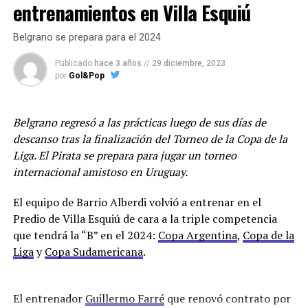
Facebook
Twitter
WhatsApp
Messenger
Gmail
Share
entrenamientos en Villa Esquiú
Belgrano se prepara para el 2024
Publicado
hace 3 años
//
29 diciembre, 2023
por
Gol&Pop
Belgrano regresó a las prácticas luego de sus días de
descanso tras la finalización del Torneo de la Copa de la
Liga. El Pirata se prepara para jugar un torneo
internacional amistoso en Uruguay.
El equipo de Barrio Alberdi volvió a entrenar en el
Predio de Villa Esquiú de cara a la triple competencia
que tendrá la “B” en el 2024:
Copa Argentina
,
Copa de la
Liga
y
Copa Sudamericana
.
El entrenador
Guillermo Farré
que renovó contrato por