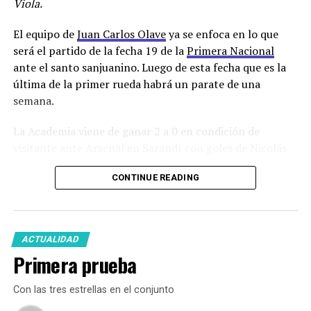
Viola.
El equipo de
Juan Carlos Olave
ya se enfoca en lo que
será el partido de la fecha 19 de la
Primera Nacional
ante el santo sanjuanino. Luego de esta fecha que es la
última de la primer rueda habrá un parate de una
semana.
La Academia viene de ganar 2 a 0 en condición de
visitante ante Arsenal en Sarandí con goles de Nicolás
Sánchez y de Bruno Nasta, goleador del equipo con 8
CONTINUE READING
tantos, que no estará en el partido frente a San Martin
porque fue expulsado por una agresión a un jugador
rival.
ACTUALIDAD
El técnico académico ya cuenta entre las opciones
Primera prueba
disponibles a Sebastián Marfort y a Julían Vignolo.
Matías Pardo que cumplió la suspensión por cinco
Con las tres estrellas en el conjunto
amarillas ante Arsenal también está a disposición.