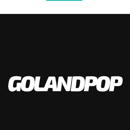
continuidad de Franco Jara. El delantero de 35 años
continuará al menos hasta diciembre de 2024.
Los jugadores entrenarán este viernes en doble turno y
trabajarán en Villa Esquiú hasta el sábado 30 inclusive
cuando serán licenciados hasta después de las fiestas de
fin de año para encarar la parte más dura de la
pretemporada.
🏴‍☠️ ¡Franco Jara sigue!
✍️ El delantero pirata
renovó su contrato con
#Belgrano
, hasta diciembre
de 2024.