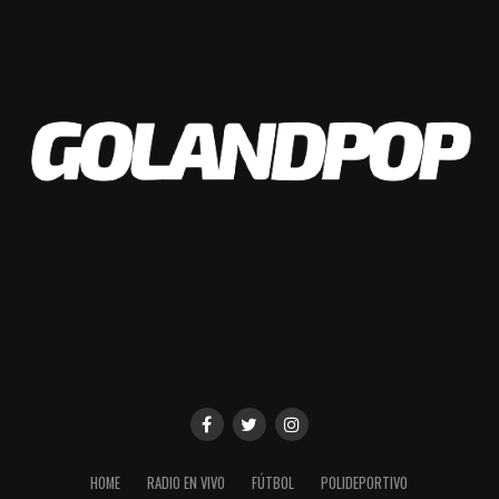
pretemporada.
¡Franco Jara sigue!
✍️ El delantero pirata
renovó su contrato con
#Belgrano
, hasta diciembre
de 2024.
¡Vamos por más,
Franco!
#BelgranoVamos
pic.twitter.com/K3kPIwx2F
Q
HOME
RADIO EN VIVO
FÚTBOL
POLIDEPORTIVO