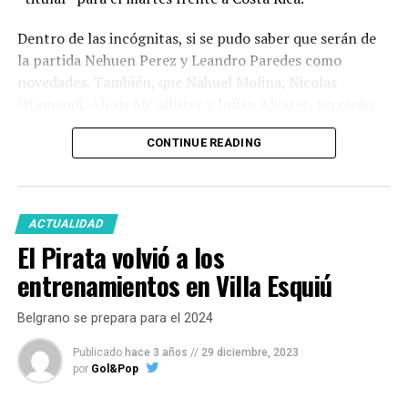
Dentro de las incógnitas, si se pudo saber que serán de
la partida Nehuen Perez y Leandro Paredes como
novedades. También, que Nahuel Molina, Nicolas
Otamendi, Alexis Mc allister y Julian Alvarez, no serán
de la partida, al menos desde el comienzo, el día de hoy.
CONTINUE READING
Podrás vivir este partido por
GOLANDPOP
desde
cualquiera de nuestras plataformas.
ACTUALIDAD
El Pirata volvió a los
Facebook
Twitter
WhatsApp
Messenger
Gmail
Share
entrenamientos en Villa Esquiú
Belgrano se prepara para el 2024
Publicado
hace 3 años
//
29 diciembre, 2023
por
Gol&Pop