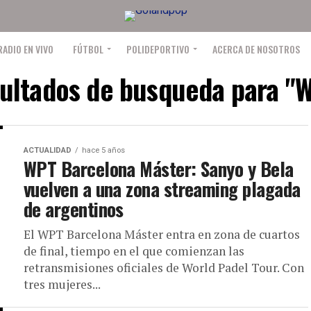
RADIO EN VIVO
FÚTBOL
POLIDEPORTIVO
ACERCA DE NOSOTROS
ultados de busqueda para "
ACTUALIDAD
hace 5 años
WPT Barcelona Máster: Sanyo y Bela
vuelven a una zona streaming plagada
de argentinos
El WPT Barcelona Máster entra en zona de cuartos
de final, tiempo en el que comienzan las
retransmisiones oficiales de World Padel Tour. Con
tres mujeres...