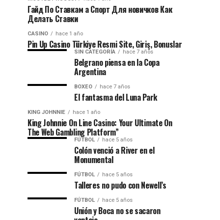
Гайд По Ставкам а Спорт Для новичков Как
Делать Ставки
CASINO
hace 1 año
Pin Up Casino Türkiye Resmi Site, Giriş, Bonuslar
SIN CATEGORÍA
hace 7 años
Belgrano piensa en la Copa
Argentina
BOXEO
hace 7 años
El fantasma del Luna Park
KING JOHNNIE
hace 1 año
King Johnnie On Line Casino: Your Ultimate On
The Web Gambling Platform”
FÚTBOL
hace 5 años
Colón venció a River en el
Monumental
FÚTBOL
hace 5 años
Talleres no pudo con Newell’s
FÚTBOL
hace 5 años
Unión y Boca no se sacaron