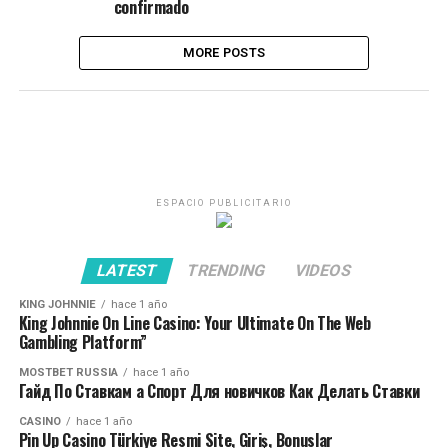
confirmado
MORE POSTS
ESPACIO PUBLICITARIO
LATEST
TRENDING
VIDEOS
KING JOHNNIE
hace 1 año
King Johnnie On Line Casino: Your Ultimate On The Web
Gambling Platform”
MOSTBET RUSSIA
hace 1 año
Гайд По Ставкам а Спорт Для новичков Как Делать Ставки
CASINO
hace 1 año
Pin Up Casino Türkiye Resmi Site, Giriş, Bonuslar