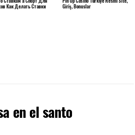
По Ставкам а Спорт Для
Pin Up Casino Türkiye Resmi Site,
ков Как Делать Ставки
Giriş, Bonuslar
a en el santo