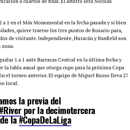
ificación a cuartos de final. El árbitro será Nicolas
2 a 1 en el Más Monumental en la fecha pasada y si bien
idades, quiere traerse los tres puntos de Rosario para,
os de visitante. Independiente, Huracán y Banfield son
 zona.
igualar 1 a 1 ante Barracas Central en la última fecha y
de la tabla anual que otorga cupo para la próxima Copa
n el torneo anterior. El equipo de Miguel Russo lleva 27
o local.
amos la previa del
#River
por la decimotercera
 de la
#CopaDeLaLiga