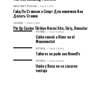
MOSTBET RUSSIA
hace 1 año
Гайд По Ставкам а Спорт Для новичков Как
Делать Ставки
CASINO
hace 1 año
Pin Up Casino Türkiye Resmi Site, Giriş, Bonuslar
FÚTBOL
hace 5 años
Colón venció a River en el
Monumental
FÚTBOL
hace 5 años
Talleres no pudo con Newell’s
FÚTBOL
hace 5 años
Unión y Boca no se sacaron
ventaja