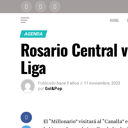
HOME
AGENDA
Rosario Central v
Liga
Publicado
hace 3 años
//
11 noviembre, 2023
por
Gol&Pop
El “Millonario” visitará al “Canalla” 