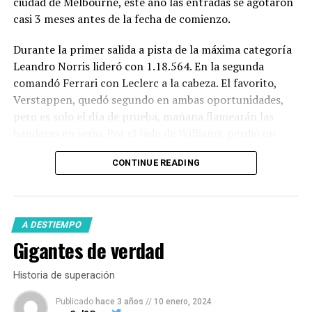
ciudad de Melbourne, este año las entradas se agotaron
casi 3 meses antes de la fecha de comienzo.
Durante la primer salida a pista de la máxima categoría
Leandro Norris lideró con 1.18.564. En la segunda
comandó Ferrari con Leclerc a la cabeza. El favorito,
Verstappen, quedó segundo en ambas oportunidades,
pero es solo el día de prueba, mañana flamearán las
banderas en serio. Por el lado de Williams, perdió un
auto tras el accidente que tuvo Albon y no podrá
CONTINUE READING
reponer el chasis.
En la
Fórmula2
,
Franco Colapinto
no tuvo el mejor
desempeño a la hora de la clasificación. El argentino
A DESTIEMPO
largará nuevamente desde el puesto 13.
Gigantes de verdad
Historia de superación
Tierra de velocidad
Publicado
hace 3 años
//
10 enero, 2024