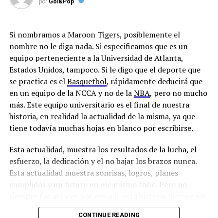
Los emús son criaturas muy distintivas y conocidas por
por
Gol&Pop
su increíble velocidad y apariencia única. Su anatomía
está específicamente diseñada para convertirlos en una
Si nombramos a Maroon Tigers, posiblemente el
de las aves más rápidas y ágiles del mundo. La fisonomía
nombre no le diga nada. Si especificamos que es un
de su cuerpo son algunas de las características que
equipo perteneciente a la Universidad de Atlanta,
hacen a la dinamicidad de esta ave.
Estados Unidos, tampoco. Si le digo que el deporte que
Pero, ¿por qué hablamos del emú?. Bueno, allí viene la
se practica es el
Basquetbol
, rápidamente deducirá que
analogía. El diseño único de los autos de Fórmula los
en un equipo de la NCCA y no de la
NBA
, pero no mucho
hace ser los animales tecnológicos más veloces. Estas
más. Este equipo universitario es el final de nuestra
máquinas en conjunto con un equipo de especialistas en
historia, en realidad la actualidad de la misma, ya que
mecánica y pilotos conforman un espectáculo de
tiene todavía muchas hojas en blanco por escribirse.
adrenalina y potencia que captura los ojos del mundo.
Esta actualidad, muestra los resultados de la lucha, el
Patas grandes como el emú, huesos livianos como el
esfuerzo, la dedicación y el no bajar los brazos nunca.
emú, resistencia como el emú, la tecnología no es
Esta actualidad muestra sonrisas, logros, planes
casualidad, la naturaleza enseña al hombre a probar
cumplidos y un futuro en ese mismo tono. Pero no
nuevas técnicas. Ambos siguen el instinto, sea 370km/h
siempre fue así y es por eso que esta historia merece ser
como los autos o 70km/h como los emús, su eficiencia y
contada y tal vez refleje el anonimato de otros miles que
CONTINUE READING