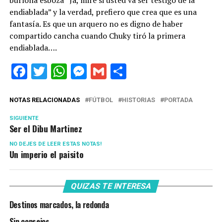
burlona esboza “Ja, mire si usted va ser testigo de la
endiablada” y la verdad, prefiero que crea que es una
fantasía. Es que un arquero no es digno de haber
compartido cancha cuando Chuky tiró la primera
endiablada….
Facebook
Twitter
WhatsApp
Messenger
Gmail
Share
NOTAS RELACIONADAS
FÚTBOL
HISTORIAS
PORTADA
SIGUIENTE
Ser el Dibu Martinez
NO DEJES DE LEER ESTAS NOTAS!
Un imperio el paisito
QUIZAS TE INTERESA
Destinos marcados, la redonda
Sin consejos