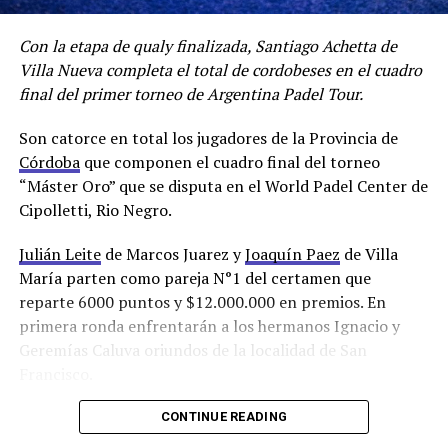
Con la etapa de qualy finalizada, Santiago Achetta de
Villa Nueva completa el total de cordobeses en el cuadro
final del primer torneo de Argentina Padel Tour.
Son catorce en total los jugadores de la Provincia de
Córdoba
que componen el cuadro final del torneo
“Máster Oro” que se disputa en el World Padel Center de
Cipolletti, Rio Negro.
Julián Leite
de Marcos Juarez y
Joaquín Paez
de Villa
El single a Córdoba
María parten como pareja N°1 del certamen que
Julián Leite de Marcos Juarez fue quien se quedó con la
reparte 6000 puntos y $12.000.000 en premios. En
categoría single y el buen price money que reparte la
primera ronda enfrentarán a los hermanos Ignacio y
categoría tras derrotar en la final a Gabriel Marchesani.
Geremías Caluva oriundos de la localidad de San
La modalidad single no es obligatoria y se disputa en
Francisco.
simultáneo al formato principal, se juegan sets a cuatro
games y en caso de haber tercero se disputa un súper tie
CONTINUE READING
break a 11 puntos.
WPC Cipolletti