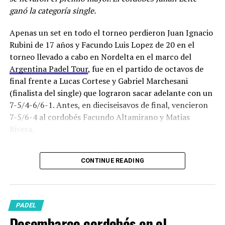
ganó la categoría single.
Apenas un set en todo el torneo perdieron Juan Ignacio
Rubini de 17 años y Facundo Luis Lopez de 20 en el
torneo llevado a cabo en Nordelta en el marco del
Argentina Padel Tour
, fue en el partido de octavos de
final frente a Lucas Cortese y Gabriel Marchesani
(finalista del single) que lograron sacar adelante con un
7-5/4-6/6-1. Antes, en dieciseisavos de final, vencieron
Tras derrotar a Pavón y Valentín San Juan en octavos,
7-5/6-4 al cordobés Facundo Altamirano y Matias
se impusieron en cuartos a Marcos Andrada y “Miti”
Rivera.
Madrile. En semifinales vencieron a los siempre
complicados Solenghi-Alvarez. Mientras que en la final
En cuartos de final tenían el duro cruce frente a quienes
derrotaron en tres sets (3/6-6/2-6/2) a la pareja
CONTINUE READING
partían como pareja N°1, el chaqueño Mirko Kloster y el
conformada por el chaqueño Mirko Kloser y el
tucumano Lautaro Mambrini. Un primer set muy
tucumano Lautaro Mambrini.
igualado que se terminaron llevando los campeones por
7-5 y el momento del torneo en el que “Juani” Rubini le
PADEL
De esta manera Leite, que además viene de ganar el
dijo a su compañero en un cambio de lado: “Vamos a
Desembarco cordobés en el
single del
APT
de Nordelta, se acerca más que nunca al
divertirnos, a disfrutar.” El segundo set se definió mucho