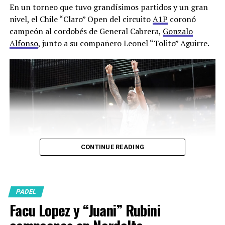
En un torneo que tuvo grandísimos partidos y un gran
nivel, el Chile “Claro” Open del circuito
A1P
coronó
campeón al cordobés de General Cabrera,
Gonzalo
Alfonso
, junto a su compañero Leonel “Tolito” Aguirre.
CONTINUE READING
“Los mágicos” llevan jugados tres torneos y han ganado
los tres cediendo apenas dos sets en lo que va de año.
PADEL
Facu Lopez y “Juani” Rubini
Gonza y
Tolito
venían de caminos casi perfectos y sin
fisuras hasta que en semifinales aparecieron Agustín