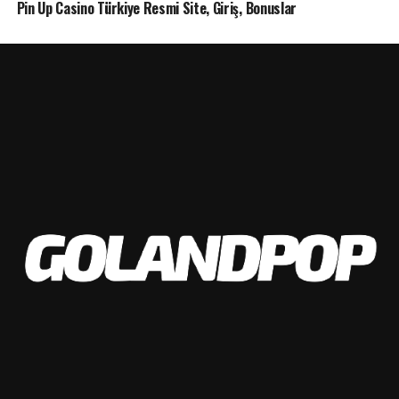
Pin Up Casino Türkiye Resmi Site, Giriş, Bonuslar