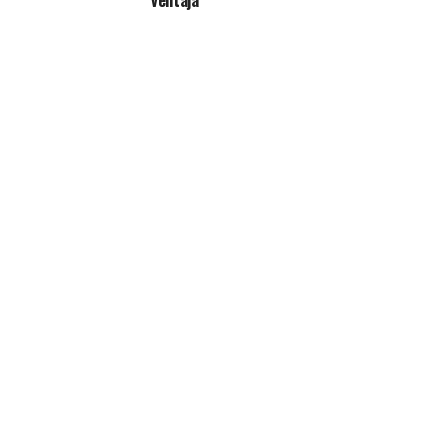
ventaja