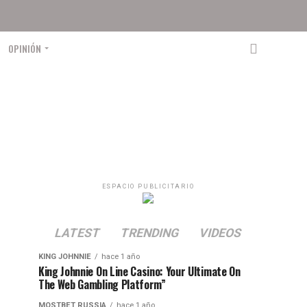
OPINIÓN
ESPACIO PUBLICITARIO
LATEST
TRENDING
VIDEOS
KING JOHNNIE
hace 1 año
King Johnnie On Line Casino: Your Ultimate On
The Web Gambling Platform”
MOSTBET RUSSIA
hace 1 año