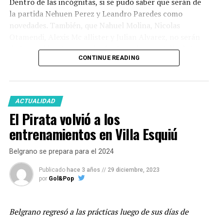
Dentro de las incógnitas, si se pudo saber que serán de
la partida Nehuen Perez y Leandro Paredes como
novedades. También, que Nahuel Molina, Nicolas
Otamendi, Alexis Mc allister y Julian Alvarez, no serán
de la partida, al menos desde el comienzo, el día de hoy.
CONTINUE READING
Podrás vivir este partido por
GOLANDPOP
desde
cualquiera de nuestras plataformas.
ACTUALIDAD
El Pirata volvió a los
Facebook
Twitter
WhatsApp
Messenger
Gmail
Share
entrenamientos en Villa Esquiú
Belgrano se prepara para el 2024
Publicado
hace 3 años
//
29 diciembre, 2023
por
Gol&Pop
Belgrano regresó a las prácticas luego de sus días de