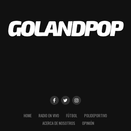
¡Franco Jara sigue!
✍️ El delantero pirata
renovó su contrato con
#Belgrano
, hasta diciembre
de 2024.
¡Vamos por más,
Franco!
#BelgranoVamos
pic.twitter.com/K3kPIwx2F
Q
HOME
RADIO EN VIVO
FÚTBOL
POLIDEPORTIVO
ACERCA DE NOSOTROS
OPINIÓN
— Belgrano (@Belgrano)
December 28, 2023