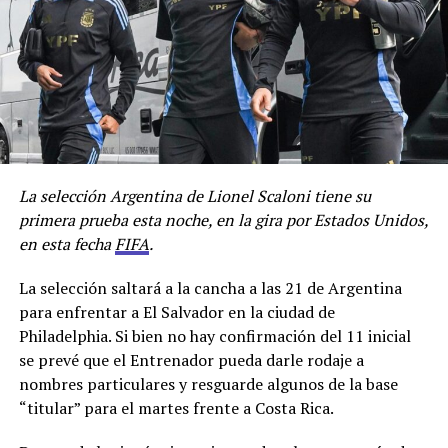
22 puntos.
En cuanto al mercado de pases que ya abrió el pasado
sábado, está próximamente a llegar un delantero
proveniente de Sarmiento de Junín, Lautaro Cerato de
23 años, que solamente jugó 24 minutos y su pase
pertenece a Liners de Bahía Blanca.
La selección Argentina de Lionel Scaloni tiene su
Para el partido ante el puntero el club comunicó a los
primera prueba esta noche, en la gira por Estados Unidos,
socios que deberán tener la cuota de junio paga para
en esta fecha
FIFA
.
poder ingresar al Sancho.
La selección saltará a la cancha a las 21 de Argentina
Por Lisandro Uribe Echevarria
para enfrentar a El Salvador en la ciudad de
Facebook
Twitter
WhatsApp
Messenger
Gmail
Share
Philadelphia. Si bien no hay confirmación del 11 inicial
se prevé que el Entrenador pueda darle rodaje a
nombres particulares y resguarde algunos de la base
“titular” para el martes frente a Costa Rica.