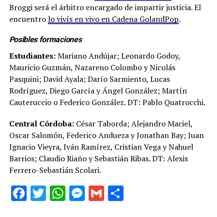
Broggi será el árbitro encargado de impartir justicia. El
encuentro
lo vivís en vivo en Cadena GolandPop
.
Posibles formaciones
Estudiantes:
Mariano Andújar; Leonardo Godoy,
Mauricio Guzmán, Nazareno Colombo y Nicolás
Pasquini; David Ayala; Darío Sarmiento, Lucas
Rodríguez, Diego García y Ángel González; Martín
Cauteruccio o Federico González. DT: Pablo Quatrocchi.
Central Córdoba:
César Taborda; Alejandro Maciel,
Oscar Salomón, Federico Andueza y Jonathan Bay; Juan
Ignacio Vieyra, Iván Ramírez, Cristian Vega y Nahuel
Barrios; Claudio Riaño y Sebastián Ribas. DT: Alexis
Ferrero-Sebastián Scolari.
Facebook
Twitter
WhatsApp
Messenger
Gmail
Share