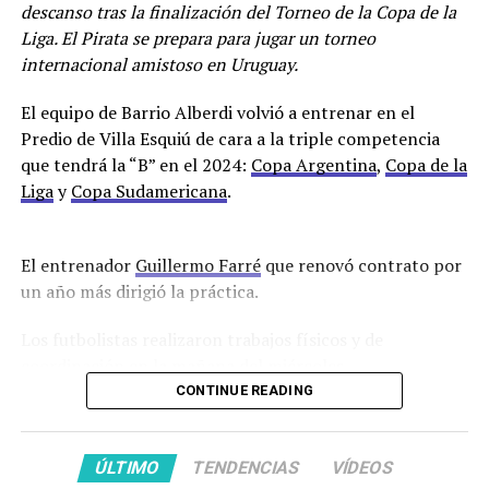
descanso tras la finalización del Torneo de la Copa de la
Liga. El Pirata se prepara para jugar un torneo
internacional amistoso en Uruguay.
El equipo de Barrio Alberdi volvió a entrenar en el
Predio de Villa Esquiú de cara a la triple competencia
que tendrá la “B” en el 2024:
Copa Argentina
,
Copa de la
Liga
y
Copa Sudamericana
.
El entrenador
Guillermo Farré
que renovó contrato por
un año más dirigió la práctica.
Los futbolistas realizaron trabajos físicos y de
coordinación en la mañana del miércoles.
CONTINUE READING
Los ausentes que finalizaron sus contratos fueron
Francisco Oliver, Lucas Diarte, Andrés Amaya, Diego
Novaretti y el defensor Erik Godoy que no renovará con
ÚLTIMO
TENDENCIAS
VÍDEOS