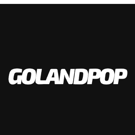
Los jugadores entrenarán este viernes en doble turno y
trabajarán en Villa Esquiú hasta el sábado 30 inclusive
cuando serán licenciados hasta después de las fiestas de
fin de año para encarar la parte más dura de la
pretemporada.
¡Franco Jara sigue!
✍️ El delantero pirata
renovó su contrato con
#Belgrano
, hasta diciembre
de 2024.
¡Vamos por más,