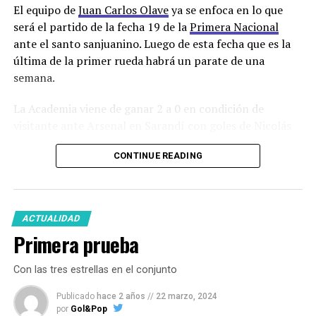
El equipo de
Juan Carlos Olave
ya se enfoca en lo que
será el partido de la fecha 19 de la
Primera Nacional
ante el santo sanjuanino. Luego de esta fecha que es la
última de la primer rueda habrá un parate de una
semana.
La Academia viene de ganar 2 a 0 en condición de
visitante ante Arsenal en Sarandí con goles de Nicolás
Sánchez y de Bruno Nasta, goleador del equipo con 8
CONTINUE READING
tantos, que no estará en el partido frente a San Martin
porque fue expulsado por una agresión a un jugador
rival.
ACTUALIDAD
El técnico académico ya cuenta entre las opciones
Primera prueba
disponibles a Sebastián Marfort y a Julían Vignolo.
Matías Pardo que cumplió la suspensión por cinco
Con las tres estrellas en el conjunto
amarillas ante Arsenal también está a disposición.
Publicado
hace 2 años
//
22 marzo, 2024
Una de las dudas está en el arco ya que Joaquín Mattalía
por
Gol&Pop