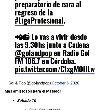
preparatorio de cara al
regreso de la
#LigaProfesional
.
📲📻 Lo vas a vivir desde
las 9.30hs junto a Cadena
@golandpop
en Radio Gol
FM 106.7 en Córdoba.
pic.twitter.com/C1xgMOIlLw
— Gol & Pop (@golandpop)
October 6, 2020
Más amistosos para el Matador
Sábado 10