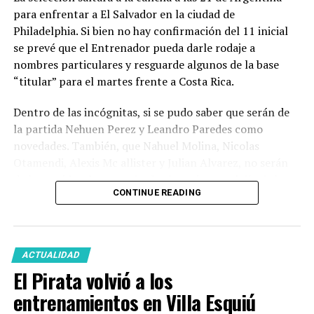
Por Lisandro Uribe Echevarria
para enfrentar a El Salvador en la ciudad de
Facebook
Twitter
WhatsApp
Messenger
Gmail
Share
Philadelphia. Si bien no hay confirmación del 11 inicial
se prevé que el Entrenador pueda darle rodaje a
nombres particulares y resguarde algunos de la base
“titular” para el martes frente a Costa Rica.
Dentro de las incógnitas, si se pudo saber que serán de
la partida Nehuen Perez y Leandro Paredes como
novedades. También, que Nahuel Molina, Nicolas
Otamendi, Alexis Mc allister y Julian Alvarez, no serán
de la partida, al menos desde el comienzo, el día de hoy.
CONTINUE READING
Podrás vivir este partido por
GOLANDPOP
desde
cualquiera de nuestras plataformas.
ACTUALIDAD
El Pirata volvió a los
Facebook
Twitter
WhatsApp
Messenger
Gmail
Share
entrenamientos en Villa Esquiú