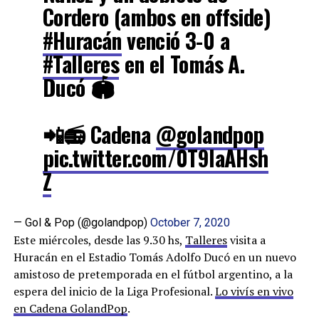
Cordero (ambos en offside)
#Huracán
venció 3-0 a
#Talleres
en el Tomás A.
Ducó 🏟
📲📻 Cadena
@golandpop
pic.twitter.com/0T9IaAHsh
Z
— Gol & Pop (@golandpop)
October 7, 2020
Este miércoles, desde las 9.30 hs,
Talleres
visita a
Huracán en el Estadio Tomás Adolfo Ducó en un nuevo
amistoso de pretemporada en el fútbol argentino, a la
espera del inicio de la Liga Profesional.
Lo vivís en vivo
en Cadena GolandPop
.