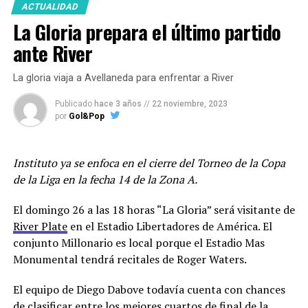
ACTUALIDAD
La Gloria prepara el último partido
En el día de hoy el volante mixto Nicolás Dubersarsky
firmó su primer contrato profesional con el club. El
ante River
juvenil de 18 años firmó hasta Diciembre de 2026.
La gloria viaja a Avellaneda para enfrentar a River
El volante disputó 41 partidos en este año durante la
Copa Proyección.
Publicado
hace 3 años
//
22 noviembre, 2023
por
Gol&Pop
Instituto ya se enfoca en el cierre del Torneo de la Copa
de la Liga en la fecha 14 de la Zona A.
El domingo 26 a las 18 horas “La Gloria” será visitante de
River Plate
en el Estadio Libertadores de América. El
conjunto Millonario es local porque el Estadio Mas
Monumental tendrá recitales de Roger Waters.
El equipo de Diego Dabove todavía cuenta con chances
de clasificar entre los mejores cuartos de final de la