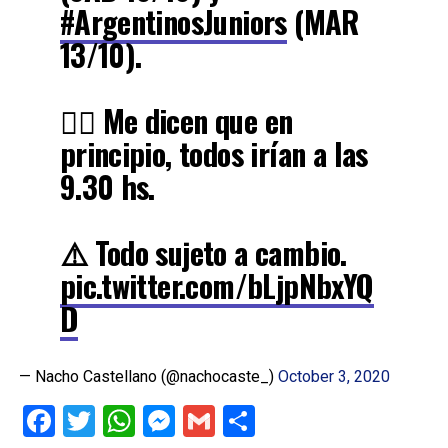
#ArgentinosJuniors
(MAR
13/10).
👉🏻 Me dicen que en
principio, todos irían a las
9.30 hs.
⚠️ Todo sujeto a cambio.
pic.twitter.com/bLjpNbxYQ
D
— Nacho Castellano (@nachocaste_)
October 3, 2020
Facebook
Twitter
WhatsApp
Messenger
Gmail
Share