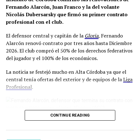
27 luego de Navidad en el Predio de La Agustina
Fernando Alarcón, Juan Franco y la del volante
pensando en la Copa de la Liga que arrancará a fines del
Nicolás Dubersarsky que firmó su primer contrato
mes de enero.
profesional con el club.
Facebook
Twitter
WhatsApp
Messenger
Gmail
Share
El defensor central y capitán de la
Gloria
, Fernando
Alarcón renovó contrato por tres años hasta Diciembre
2026. El club compró el 50% de los derechos federativos
del jugador y el 100% de los económicos.
La noticia se festejó mucho en Alta Córdoba ya que el
central tenía ofertas del exterior y de equipos de la
Liga
Profesional
.
El lateral derecho Juan Franco que venía en
CONTINUE READING
conversaciones con el mánager del club, Federico
Bessone, estampó su firma por dos años más de
contrato.