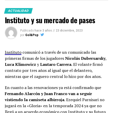
ACTUALIDAD
Instituto y su mercado de pases
Publicado
hace 3 años
//
23 diciembre, 2023
por
Gol&Pop
Instituto
comunicó a través de un comunicado las
primeras firmas de los jugadores
Nicolás Dubersarsky
,
Luca Klimowicz
y
Lautaro Carrera
. El volante firmó
contrato por tres años al igual que el delantero,
mientras que el zaguero central lo hizo por dos años.
En cuanto a las renovaciones ya está confirmado que
Fernando Alarcón y Juan Franco van a seguir
vistiendo la camiseta albirroja
. Ezequiel Parnisari no
jugará en la «Gloria» en la temporada 2024 ya que no
llegó a un acuerdo económico con Instituto y su futuro