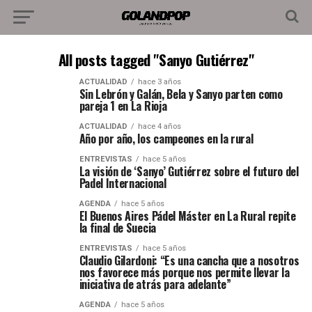
All posts tagged "Sanyo Gutiérrez"
ACTUALIDAD
hace 3 años
Sin Lebrón y Galán, Bela y Sanyo parten como
pareja 1 en La Rioja
ACTUALIDAD
hace 4 años
Año por año, los campeones en la rural
ENTREVISTAS
hace 5 años
La visión de ‘Sanyo’ Gutiérrez sobre el futuro del
Padel Internacional
AGENDA
hace 5 años
El Buenos Aires Pádel Máster en La Rural repite
la final de Suecia
ENTREVISTAS
hace 5 años
Claudio Gilardoni: “Es una cancha que a nosotros
nos favorece más porque nos permite llevar la
iniciativa de atrás para adelante”
AGENDA
hace 5 años