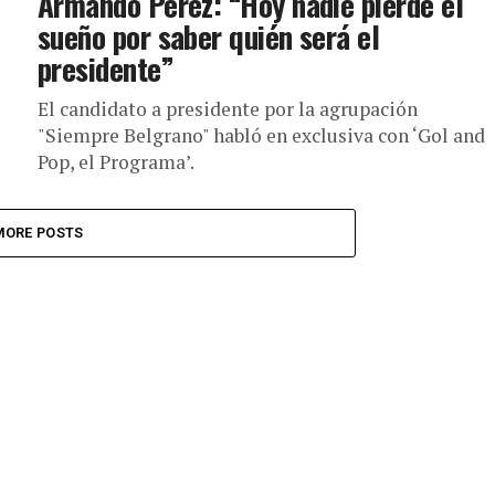
Armando Pérez: “Hoy nadie pierde el
sueño por saber quién será el
presidente”
El candidato a presidente por la agrupación
"Siempre Belgrano" habló en exclusiva con ‘Gol and
Pop, el Programa’.
MORE POSTS