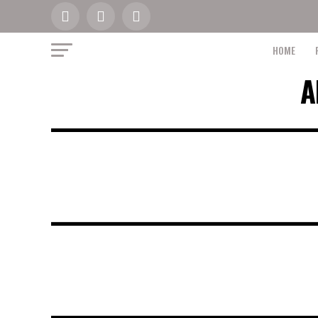
HOME
A