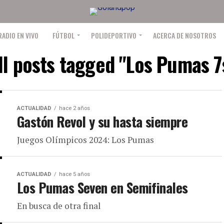
RADIO EN VIVO
FÚTBOL
POLIDEPORTIVO
ACERCA DE NOSOTROS
ll posts tagged "Los Pumas 7
ACTUALIDAD
hace 2 años
Gastón Revol y su hasta siempre
Juegos Olímpicos 2024: Los Pumas
ACTUALIDAD
hace 5 años
Los Pumas Seven en Semifinales
En busca de otra final