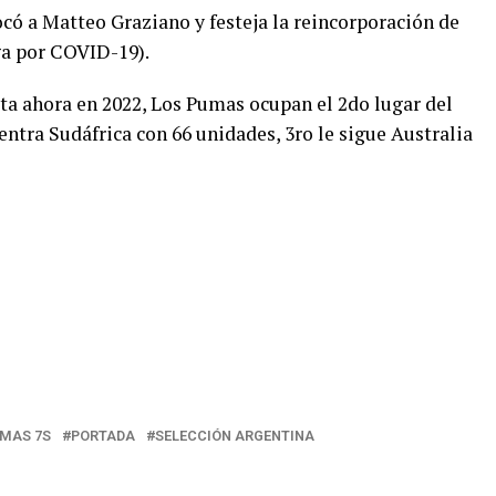
ó a Matteo Graziano y festeja la reincorporación de
a por COVID-19).
sta ahora en 2022, Los Pumas ocupan el 2do lugar del
ntra Sudáfrica con 66 unidades, 3ro le sigue Australia
UMAS 7S
PORTADA
SELECCIÓN ARGENTINA