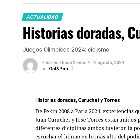
ACTUALIDAD
Historias doradas, C
Juegos Olímpicos 2024: ciclismo
Publicado
hace 2 años
//
12 agosto, 2024
por
Gol&Pop
Historias doradas, Curuchet y Torres
De Pekin 2008 a Paris 2024, experiencias 
Juan Curuchet y José Torres están unidos 
diferentes diciplinas ambos tuvieron la po
escuchar el himno en lo más alto del podi