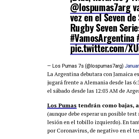
@lospumas7arg
va
vez en el Seven de 
Rugby Seven Serie
#VamosArgentina
pic.twitter.com/X
— Los Pumas 7s (@lospumas7arg)
Januar
La Argentina debutara con Jamaica es
jugará frente a Alemania desde las 6:
el sábado desde las 12:03 AM de Arge
Los Pumas
tendrán como bajas, a 
(aunque debe esperar un posible test 
lesión en el tobillo izquierdo). En ta
por Coronavirus, de negativo en el te