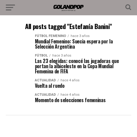
All posts tagged "Estefanía Banini"
FÚTBOL FEMENINO
hace 3 años
Mundial Femenino: Suecia espera por la
Selección Argentina
FÚTBOL
hace 3 años
Las 23 elegidas: conocé las jugadoras que
portan la albiceleste en la Copa Mundial
Femenina de FIFA
ACTUALIDAD
hace 4 años
Vuelta al ruedo
ACTUALIDAD
hace 4 años
Momento de selecciones femeninas