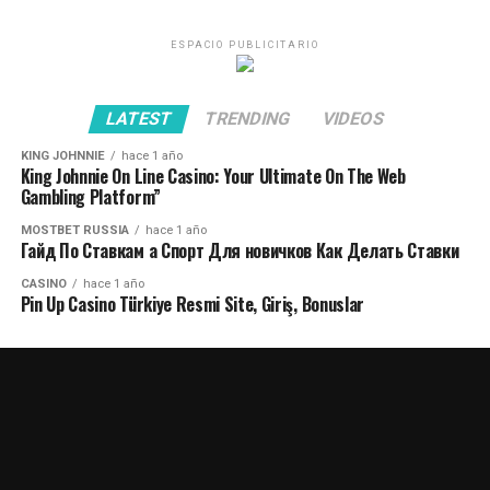
ESPACIO PUBLICITARIO
LATEST
TRENDING
VIDEOS
KING JOHNNIE
hace 1 año
King Johnnie On Line Casino: Your Ultimate On The Web
Gambling Platform”
MOSTBET RUSSIA
hace 1 año
Гайд По Ставкам а Спорт Для новичков Как Делать Ставки
CASINO
hace 1 año
Pin Up Casino Türkiye Resmi Site, Giriş, Bonuslar