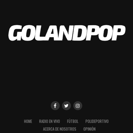
HOME
RADIO EN VIVO
FÚTBOL
POLIDEPORTIVO
ACERCA DE NOSOTROS
OPINIÓN