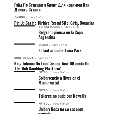
Гайд По Ставкам а Спорт Для новичков Как
Делать Ставки
CASINO
hace 1 año
Pin Up Casino Türkiye Resmi Site, Giriş, Bonuslar
SIN CATEGORÍA
hace 7 años
Belgrano piensa en la Copa
Argentina
BOXEO
hace 7 años
El fantasma del Luna Park
KING JOHNNIE
hace 1 año
King Johnnie On Line Casino: Your Ultimate On
The Web Gambling Platform”
FÚTBOL
hace 5 años
Colón venció a River en el
Monumental
FÚTBOL
hace 5 años
Talleres no pudo con Newell’s
FÚTBOL
hace 5 años
Unión y Boca no se sacaron